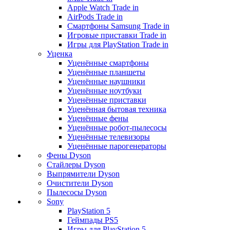
Apple Watch Trade in
AirPods Trade in
Смартфоны Samsung Trade in
Игровые приставки Trade in
Игры для PlayStation Trade in
Уценка
Уценённые смартфоны
Уценённые планшеты
Уценённые наушники
Уценённые ноутбуки
Уценённые приставки
Уценённая бытовая техника
Уценённые фены
Уценённые робот-пылесосы
Уценённые телевизоры
Уценённые парогенераторы
Фены Dyson
Стайлеры Dyson
Выпрямители Dyson
Очистители Dyson
Пылесосы Dyson
Sony
PlayStation 5
Геймпады PS5
Игры для PlayStation 5