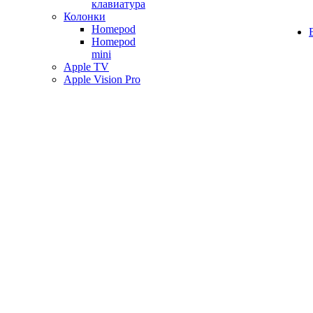
клавиатура
Колонки
Homepod
Homepod
mini
Apple TV
Apple Vision Pro