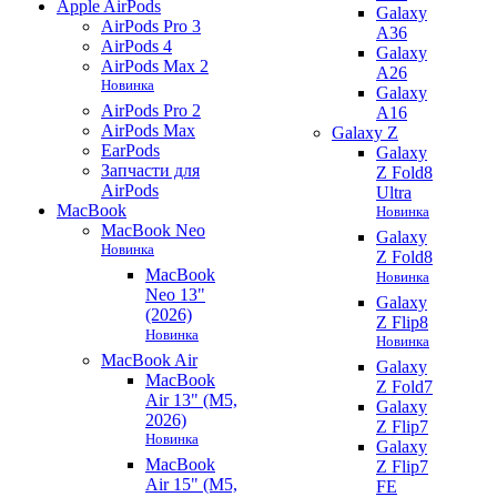
Apple AirPods
Galaxy
AirPods Pro 3
A36
AirPods 4
Galaxy
AirPods Max 2
A26
Новинка
Galaxy
AirPods Pro 2
A16
AirPods Max
Galaxy Z
EarPods
Galaxy
Запчасти для
Z Fold8
AirPods
Ultra
MacBook
Новинка
MacBook Neo
Galaxy
Новинка
Z Fold8
MacBook
Новинка
Neo 13"
Galaxy
(2026)
Z Flip8
Новинка
Новинка
MacBook Air
Galaxy
MacBook
Z Fold7
Air 13" (M5,
Galaxy
2026)
Z Flip7
Новинка
Galaxy
MacBook
Z Flip7
Air 15" (M5,
FE