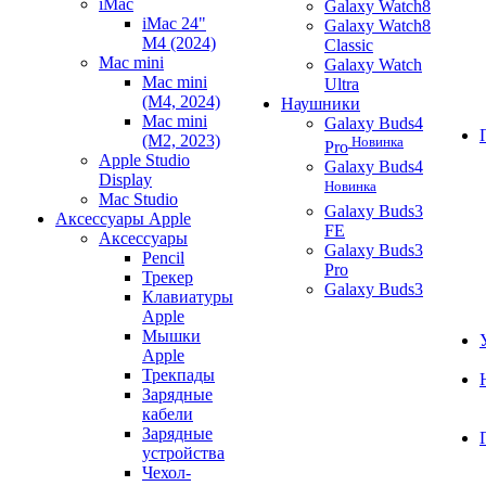
iMac
Galaxy Watch8
iMac 24"
Galaxy Watch8
M4 (2024)
Classic
Mac mini
Galaxy Watch
Mac mini
Ultra
(M4, 2024)
Наушники
Mac mini
Galaxy Buds4
(M2, 2023)
Новинка
Pro
Apple Studio
Galaxy Buds4
Display
Новинка
Mac Studio
Galaxy Buds3
Аксессуары Apple
FE
Аксессуары
Galaxy Buds3
Pencil
Pro
Трекер
Galaxy Buds3
Клавиатуры
Apple
Мышки
Apple
Трекпады
Зарядные
кабели
Зарядные
устройства
Чехол-