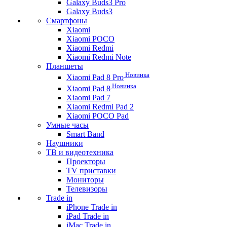
Galaxy Buds3 Pro
Galaxy Buds3
Смартфоны
Xiaomi
Xiaomi POCO
Xiaomi Redmi
Xiaomi Redmi Note
Планшеты
Новинка
Xiaomi Pad 8 Pro
Новинка
Xiaomi Pad 8
Xiaomi Pad 7
Xiaomi Redmi Pad 2
Xiaomi POCO Pad
Умные часы
Smart Band
Наушники
ТВ и видеотехника
Проекторы
TV приставки
Мониторы
Телевизоры
Trade in
iPhone Trade in
iPad Trade in
iMac Trade in