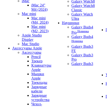
iMac
Galaxy Watch8
iMac 24"
Galaxy Watch8
M4 (2024)
Classic
Mac mini
Galaxy Watch
Mac mini
Ultra
(M4, 2024)
Наушники
Mac mini
Galaxy Buds4
(M2, 2023)
Новинка
Pro
Apple Studio
Galaxy Buds4
Display
Новинка
Mac Studio
Galaxy Buds3
Аксессуары Apple
FE
Аксессуары
Galaxy Buds3
Pencil
Pro
Трекер
Galaxy Buds3
Клавиатуры
Apple
Мышки
Apple
Трекпады
Зарядные
кабели
Зарядные
устройства
Чехол-