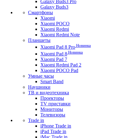
Galaxy Buds3 Pro
Galaxy Buds3
Смартфоны
Xiaomi
Xiaomi POCO
Xiaomi Redmi
Xiaomi Redmi Note
Планшеты
Новинка
Xiaomi Pad 8 Pro
Новинка
Xiaomi Pad 8
Xiaomi Pad 7
Xiaomi Redmi Pad 2
Xiaomi POCO Pad
Умные часы
Smart Band
Наушники
ТВ и видеотехника
Проекторы
TV приставки
Мониторы
Телевизоры
Trade in
iPhone Trade in
iPad Trade in
iMac Trade in