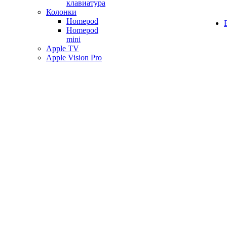
клавиатура
Колонки
Homepod
Homepod
mini
Apple TV
Apple Vision Pro