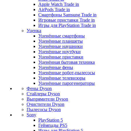
Apple Watch Trade in
AirPods Trade in
Смартфоны Samsung Trade in
Игровые приставки Trade in
Игры для PlayStation Trade in
Уценка
Уценённые смартфоны
Уценённые планшеты
Уценённые наушники
Уценённые ноутбуки
Уценённые приставки
Уценённая бытовая техника
Уценённые фены
Уценённые робот-пылесосы
Уценённые телевизоры
Уценённые парогенераторы
Фены Dyson
Стайлеры Dyson
Выпрямители Dyson
Очистители Dyson
Пылесосы Dyson
Sony
PlayStation 5
Геймпады PS5
Игры для PlayStation 5