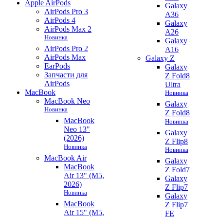
Apple AirPods
Galaxy
AirPods Pro 3
A36
AirPods 4
Galaxy
AirPods Max 2
A26
Новинка
Galaxy
AirPods Pro 2
A16
AirPods Max
Galaxy Z
EarPods
Galaxy
Запчасти для
Z Fold8
AirPods
Ultra
MacBook
Новинка
MacBook Neo
Galaxy
Новинка
Z Fold8
MacBook
Новинка
Neo 13"
Galaxy
(2026)
Z Flip8
Новинка
Новинка
MacBook Air
Galaxy
MacBook
Z Fold7
Air 13" (M5,
Galaxy
2026)
Z Flip7
Новинка
Galaxy
MacBook
Z Flip7
Air 15" (M5,
FE