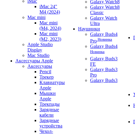
iMac
Galaxy Watch8
iMac 24"
Galaxy Watch8
M4 (2024)
Classic
Mac mini
Galaxy Watch
Mac mini
Ultra
(M4, 2024)
Наушники
Mac mini
Galaxy Buds4
(M2, 2023)
Новинка
Pro
Apple Studio
Galaxy Buds4
Display
Новинка
Mac Studio
Galaxy Buds3
Аксессуары Apple
FE
Аксессуары
Galaxy Buds3
Pencil
Pro
Трекер
Galaxy Buds3
Клавиатуры
Apple
Мышки
Apple
Трекпады
Зарядные
кабели
Зарядные
устройства
Чехол-