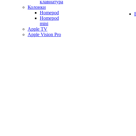
клавиатура
Колонки
Homepod
Homepod
mini
Apple TV
Apple Vision Pro