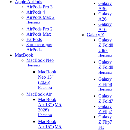
Apple AirPods
Galaxy
AirPods Pro 3
A36
AirPods 4
Galaxy
AirPods Max 2
A26
Новинка
Galaxy
AirPods Pro 2
A16
AirPods Max
Galaxy Z
EarPods
Galaxy
Запчасти для
Z Fold8
AirPods
Ultra
MacBook
Новинка
MacBook Neo
Galaxy
Новинка
Z Fold8
MacBook
Новинка
Neo 13"
Galaxy
(2026)
Z Flip8
Новинка
Новинка
MacBook Air
Galaxy
MacBook
Z Fold7
Air 13" (M5,
Galaxy
2026)
Z Flip7
Новинка
Galaxy
MacBook
Z Flip7
Air 15" (M5,
FE