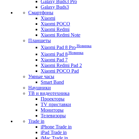
Galaxy Buds3 Pro
Galaxy Buds3
Смартфоны
Xiaomi
Xiaomi POCO
Xiaomi Redmi
Xiaomi Redmi Note
Планшеты
Новинка
Xiaomi Pad 8 Pro
Новинка
Xiaomi Pad 8
Xiaomi Pad 7
Xiaomi Redmi Pad 2
Xiaomi POCO Pad
Умные часы
Smart Band
Наушники
ТВ и видеотехника
Проекторы
TV приставки
Мониторы
Телевизоры
Trade in
iPhone Trade in
iPad Trade in
iMac Trade in