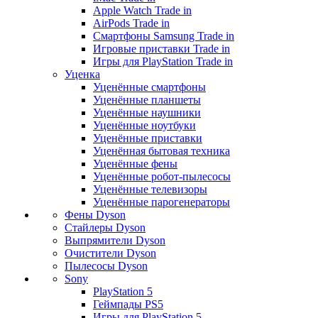
Apple Watch Trade in
AirPods Trade in
Смартфоны Samsung Trade in
Игровые приставки Trade in
Игры для PlayStation Trade in
Уценка
Уценённые смартфоны
Уценённые планшеты
Уценённые наушники
Уценённые ноутбуки
Уценённые приставки
Уценённая бытовая техника
Уценённые фены
Уценённые робот-пылесосы
Уценённые телевизоры
Уценённые парогенераторы
Фены Dyson
Стайлеры Dyson
Выпрямители Dyson
Очистители Dyson
Пылесосы Dyson
Sony
PlayStation 5
Геймпады PS5
Игры для PlayStation 5