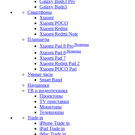
Galaxy Buds3 Pro
Galaxy Buds3
Смартфоны
Xiaomi
Xiaomi POCO
Xiaomi Redmi
Xiaomi Redmi Note
Планшеты
Новинка
Xiaomi Pad 8 Pro
Новинка
Xiaomi Pad 8
Xiaomi Pad 7
Xiaomi Redmi Pad 2
Xiaomi POCO Pad
Умные часы
Smart Band
Наушники
ТВ и видеотехника
Проекторы
TV приставки
Мониторы
Телевизоры
Trade in
iPhone Trade in
iPad Trade in
iMac Trade in