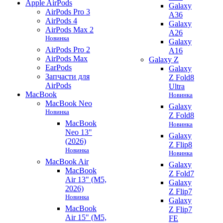
Apple AirPods
Galaxy
AirPods Pro 3
A36
AirPods 4
Galaxy
AirPods Max 2
A26
Новинка
Galaxy
AirPods Pro 2
A16
AirPods Max
Galaxy Z
EarPods
Galaxy
Запчасти для
Z Fold8
AirPods
Ultra
MacBook
Новинка
MacBook Neo
Galaxy
Новинка
Z Fold8
MacBook
Новинка
Neo 13"
Galaxy
(2026)
Z Flip8
Новинка
Новинка
MacBook Air
Galaxy
MacBook
Z Fold7
Air 13" (M5,
Galaxy
2026)
Z Flip7
Новинка
Galaxy
MacBook
Z Flip7
Air 15" (M5,
FE