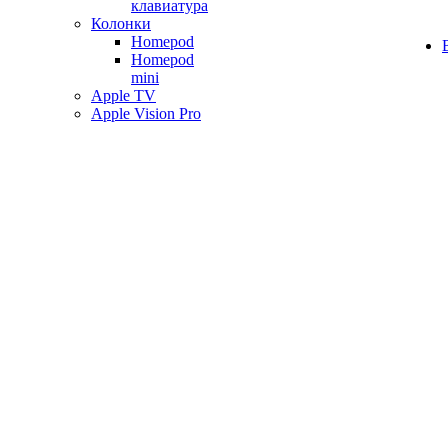
клавиатура
Колонки
Homepod
Homepod
mini
Apple TV
Apple Vision Pro