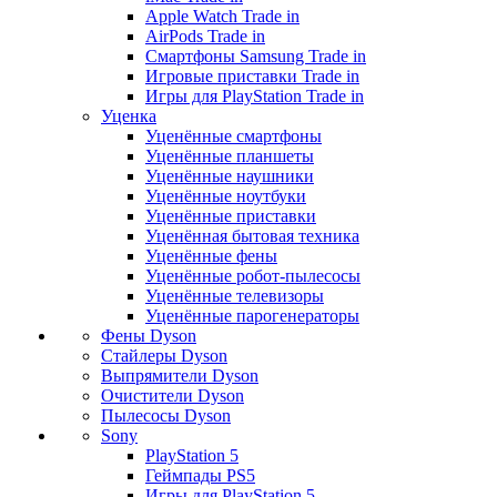
Apple Watch Trade in
AirPods Trade in
Смартфоны Samsung Trade in
Игровые приставки Trade in
Игры для PlayStation Trade in
Уценка
Уценённые смартфоны
Уценённые планшеты
Уценённые наушники
Уценённые ноутбуки
Уценённые приставки
Уценённая бытовая техника
Уценённые фены
Уценённые робот-пылесосы
Уценённые телевизоры
Уценённые парогенераторы
Фены Dyson
Стайлеры Dyson
Выпрямители Dyson
Очистители Dyson
Пылесосы Dyson
Sony
PlayStation 5
Геймпады PS5
Игры для PlayStation 5