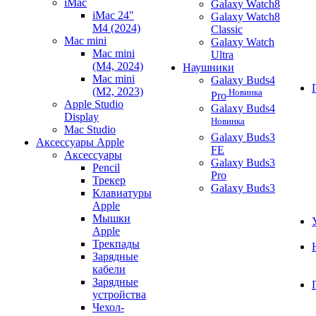
iMac
Galaxy Watch8
iMac 24"
Galaxy Watch8
M4 (2024)
Classic
Mac mini
Galaxy Watch
Mac mini
Ultra
(M4, 2024)
Наушники
Mac mini
Galaxy Buds4
(M2, 2023)
Новинка
Pro
Apple Studio
Galaxy Buds4
Display
Новинка
Mac Studio
Galaxy Buds3
Аксессуары Apple
FE
Аксессуары
Galaxy Buds3
Pencil
Pro
Трекер
Galaxy Buds3
Клавиатуры
Apple
Мышки
Apple
Трекпады
Зарядные
кабели
Зарядные
устройства
Чехол-