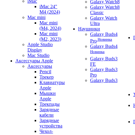
iMac
Galaxy Watch8
iMac 24"
Galaxy Watch8
M4 (2024)
Classic
Mac mini
Galaxy Watch
Mac mini
Ultra
(M4, 2024)
Наушники
Mac mini
Galaxy Buds4
(M2, 2023)
Новинка
Pro
Apple Studio
Galaxy Buds4
Display
Новинка
Mac Studio
Galaxy Buds3
Аксессуары Apple
FE
Аксессуары
Galaxy Buds3
Pencil
Pro
Трекер
Galaxy Buds3
Клавиатуры
Apple
Мышки
Apple
Трекпады
Зарядные
кабели
Зарядные
устройства
Чехол-