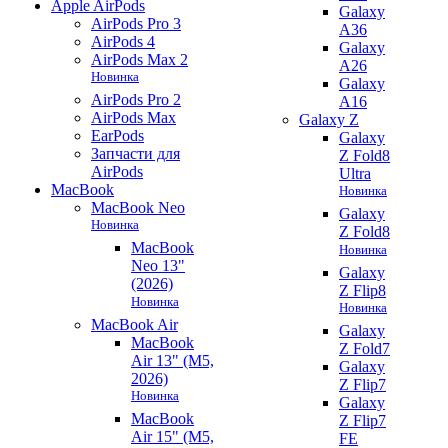
Apple AirPods
Galaxy
AirPods Pro 3
A36
AirPods 4
Galaxy
AirPods Max 2
A26
Новинка
Galaxy
AirPods Pro 2
A16
AirPods Max
Galaxy Z
EarPods
Galaxy
Запчасти для
Z Fold8
AirPods
Ultra
MacBook
Новинка
MacBook Neo
Galaxy
Новинка
Z Fold8
MacBook
Новинка
Neo 13"
Galaxy
(2026)
Z Flip8
Новинка
Новинка
MacBook Air
Galaxy
MacBook
Z Fold7
Air 13" (M5,
Galaxy
2026)
Z Flip7
Новинка
Galaxy
MacBook
Z Flip7
Air 15" (M5,
FE