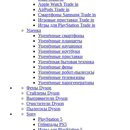
Apple Watch Trade in
AirPods Trade in
Смартфоны Samsung Trade in
Игровые приставки Trade in
Игры для PlayStation Trade in
Уценка
Уценённые смартфоны
Уценённые планшеты
Уценённые наушники
Уценённые ноутбуки
Уценённые приставки
Уценённая бытовая техника
Уценённые фены
Уценённые робот-пылесосы
Уценённые телевизоры
Уценённые парогенераторы
Фены Dyson
Стайлеры Dyson
Выпрямители Dyson
Очистители Dyson
Пылесосы Dyson
Sony
PlayStation 5
Геймпады PS5
Игры для PlayStation 5