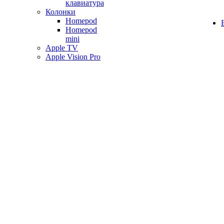
клавиатура
Колонки
Homepod
Homepod
mini
Apple TV
Apple Vision Pro