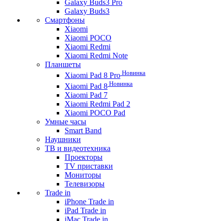
Galaxy Buds3 Pro
Galaxy Buds3
Смартфоны
Xiaomi
Xiaomi POCO
Xiaomi Redmi
Xiaomi Redmi Note
Планшеты
Новинка
Xiaomi Pad 8 Pro
Новинка
Xiaomi Pad 8
Xiaomi Pad 7
Xiaomi Redmi Pad 2
Xiaomi POCO Pad
Умные часы
Smart Band
Наушники
ТВ и видеотехника
Проекторы
TV приставки
Мониторы
Телевизоры
Trade in
iPhone Trade in
iPad Trade in
iMac Trade in