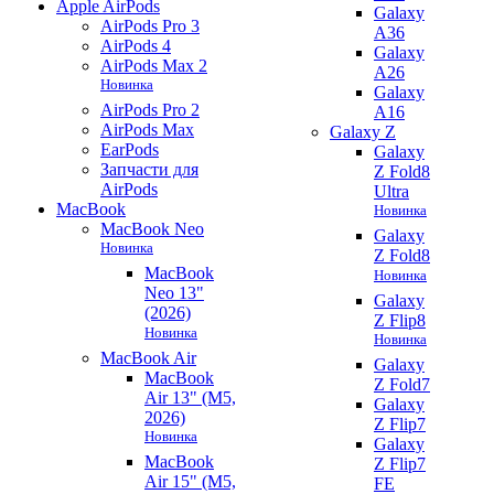
Apple AirPods
Galaxy
AirPods Pro 3
A36
AirPods 4
Galaxy
AirPods Max 2
A26
Новинка
Galaxy
AirPods Pro 2
A16
AirPods Max
Galaxy Z
EarPods
Galaxy
Запчасти для
Z Fold8
AirPods
Ultra
MacBook
Новинка
MacBook Neo
Galaxy
Новинка
Z Fold8
MacBook
Новинка
Neo 13"
Galaxy
(2026)
Z Flip8
Новинка
Новинка
MacBook Air
Galaxy
MacBook
Z Fold7
Air 13" (M5,
Galaxy
2026)
Z Flip7
Новинка
Galaxy
MacBook
Z Flip7
Air 15" (M5,
FE