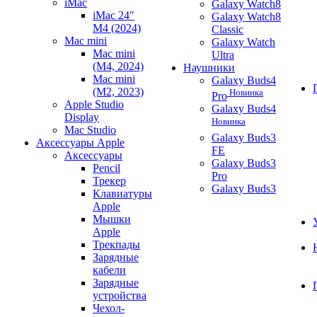
iMac
Galaxy Watch8
iMac 24"
Galaxy Watch8
M4 (2024)
Classic
Mac mini
Galaxy Watch
Mac mini
Ultra
(M4, 2024)
Наушники
Mac mini
Galaxy Buds4
(M2, 2023)
Новинка
Pro
Apple Studio
Galaxy Buds4
Display
Новинка
Mac Studio
Galaxy Buds3
Аксессуары Apple
FE
Аксессуары
Galaxy Buds3
Pencil
Pro
Трекер
Galaxy Buds3
Клавиатуры
Apple
Мышки
Apple
Трекпады
Зарядные
кабели
Зарядные
устройства
Чехол-