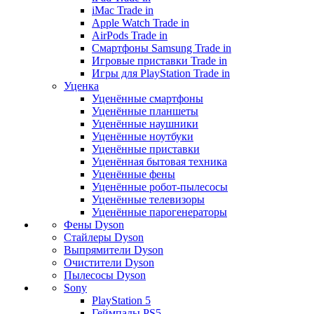
iMac Trade in
Apple Watch Trade in
AirPods Trade in
Смартфоны Samsung Trade in
Игровые приставки Trade in
Игры для PlayStation Trade in
Уценка
Уценённые смартфоны
Уценённые планшеты
Уценённые наушники
Уценённые ноутбуки
Уценённые приставки
Уценённая бытовая техника
Уценённые фены
Уценённые робот-пылесосы
Уценённые телевизоры
Уценённые парогенераторы
Фены Dyson
Стайлеры Dyson
Выпрямители Dyson
Очистители Dyson
Пылесосы Dyson
Sony
PlayStation 5
Геймпады PS5