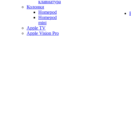
клавиатура
Колонки
Homepod
Homepod
mini
Apple TV
Apple Vision Pro