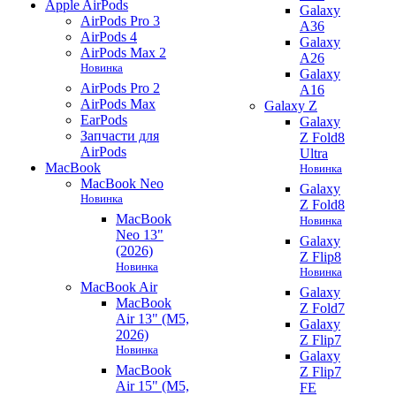
Apple AirPods
Galaxy
AirPods Pro 3
A36
AirPods 4
Galaxy
AirPods Max 2
A26
Новинка
Galaxy
AirPods Pro 2
A16
AirPods Max
Galaxy Z
EarPods
Galaxy
Запчасти для
Z Fold8
AirPods
Ultra
MacBook
Новинка
MacBook Neo
Galaxy
Новинка
Z Fold8
MacBook
Новинка
Neo 13"
Galaxy
(2026)
Z Flip8
Новинка
Новинка
MacBook Air
Galaxy
MacBook
Z Fold7
Air 13" (M5,
Galaxy
2026)
Z Flip7
Новинка
Galaxy
MacBook
Z Flip7
Air 15" (M5,
FE