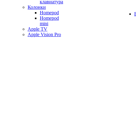
клавиатура
Колонки
Homepod
Homepod
mini
Apple TV
Apple Vision Pro