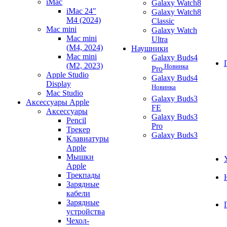
iMac
Galaxy Watch8
iMac 24"
Galaxy Watch8
M4 (2024)
Classic
Mac mini
Galaxy Watch
Mac mini
Ultra
(M4, 2024)
Наушники
Mac mini
Galaxy Buds4
(M2, 2023)
Новинка
Pro
Apple Studio
Galaxy Buds4
Display
Новинка
Mac Studio
Galaxy Buds3
Аксессуары Apple
FE
Аксессуары
Galaxy Buds3
Pencil
Pro
Трекер
Galaxy Buds3
Клавиатуры
Apple
Мышки
Apple
Трекпады
Зарядные
кабели
Зарядные
устройства
Чехол-