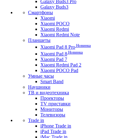
Galaxy Buds3 Pro
Galaxy Buds3
Смартфоны
Xiaomi
Xiaomi POCO
Xiaomi Redmi
Xiaomi Redmi Note
Планшеты
Новинка
Xiaomi Pad 8 Pro
Новинка
Xiaomi Pad 8
Xiaomi Pad 7
Xiaomi Redmi Pad 2
Xiaomi POCO Pad
Умные часы
Smart Band
Наушники
ТВ и видеотехника
Проекторы
TV приставки
Мониторы
Телевизоры
Trade in
iPhone Trade in
iPad Trade in
iMac Trade in