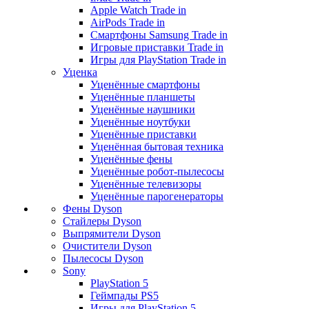
Apple Watch Trade in
AirPods Trade in
Смартфоны Samsung Trade in
Игровые приставки Trade in
Игры для PlayStation Trade in
Уценка
Уценённые смартфоны
Уценённые планшеты
Уценённые наушники
Уценённые ноутбуки
Уценённые приставки
Уценённая бытовая техника
Уценённые фены
Уценённые робот-пылесосы
Уценённые телевизоры
Уценённые парогенераторы
Фены Dyson
Стайлеры Dyson
Выпрямители Dyson
Очистители Dyson
Пылесосы Dyson
Sony
PlayStation 5
Геймпады PS5
Игры для PlayStation 5