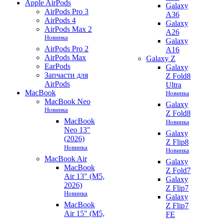
Apple AirPods
Galaxy
AirPods Pro 3
A36
AirPods 4
Galaxy
AirPods Max 2
A26
Новинка
Galaxy
AirPods Pro 2
A16
AirPods Max
Galaxy Z
EarPods
Galaxy
Запчасти для
Z Fold8
AirPods
Ultra
MacBook
Новинка
MacBook Neo
Galaxy
Новинка
Z Fold8
MacBook
Новинка
Neo 13"
Galaxy
(2026)
Z Flip8
Новинка
Новинка
MacBook Air
Galaxy
MacBook
Z Fold7
Air 13" (M5,
Galaxy
2026)
Z Flip7
Новинка
Galaxy
MacBook
Z Flip7
Air 15" (M5,
FE