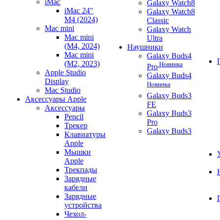
iMac
Galaxy Watch8
iMac 24"
Galaxy Watch8
M4 (2024)
Classic
Mac mini
Galaxy Watch
Mac mini
Ultra
(M4, 2024)
Наушники
Mac mini
Galaxy Buds4
(M2, 2023)
Новинка
Pro
Apple Studio
Galaxy Buds4
Display
Новинка
Mac Studio
Galaxy Buds3
Аксессуары Apple
FE
Аксессуары
Galaxy Buds3
Pencil
Pro
Трекер
Galaxy Buds3
Клавиатуры
Apple
Мышки
Apple
Трекпады
Зарядные
кабели
Зарядные
устройства
Чехол-