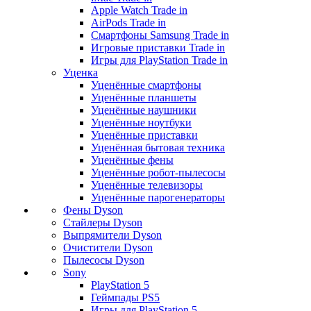
Apple Watch Trade in
AirPods Trade in
Смартфоны Samsung Trade in
Игровые приставки Trade in
Игры для PlayStation Trade in
Уценка
Уценённые смартфоны
Уценённые планшеты
Уценённые наушники
Уценённые ноутбуки
Уценённые приставки
Уценённая бытовая техника
Уценённые фены
Уценённые робот-пылесосы
Уценённые телевизоры
Уценённые парогенераторы
Фены Dyson
Стайлеры Dyson
Выпрямители Dyson
Очистители Dyson
Пылесосы Dyson
Sony
PlayStation 5
Геймпады PS5
Игры для PlayStation 5