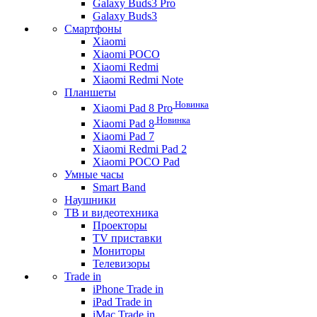
Galaxy Buds3 Pro
Galaxy Buds3
Смартфоны
Xiaomi
Xiaomi POCO
Xiaomi Redmi
Xiaomi Redmi Note
Планшеты
Новинка
Xiaomi Pad 8 Pro
Новинка
Xiaomi Pad 8
Xiaomi Pad 7
Xiaomi Redmi Pad 2
Xiaomi POCO Pad
Умные часы
Smart Band
Наушники
ТВ и видеотехника
Проекторы
TV приставки
Мониторы
Телевизоры
Trade in
iPhone Trade in
iPad Trade in
iMac Trade in