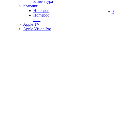
клавиатура
Колонки
Homepod
Homepod
mini
Apple TV
Apple Vision Pro