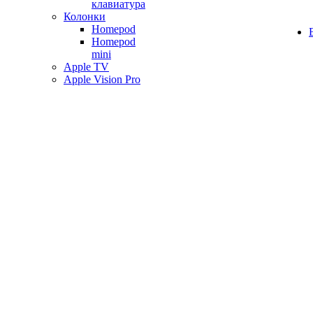
клавиатура
Колонки
Homepod
Homepod
mini
Apple TV
Apple Vision Pro