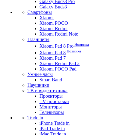
Galaxy Buds3 Pro
Galaxy Buds3
Смартфоны
Xiaomi
Xiaomi POCO
Xiaomi Redmi
Xiaomi Redmi Note
Планшеты
Новинка
Xiaomi Pad 8 Pro
Новинка
Xiaomi Pad 8
Xiaomi Pad 7
Xiaomi Redmi Pad 2
Xiaomi POCO Pad
Умные часы
Smart Band
Наушники
ТВ и видеотехника
Проекторы
TV приставки
Мониторы
Телевизоры
Trade in
iPhone Trade in
iPad Trade in
iMac Trade in