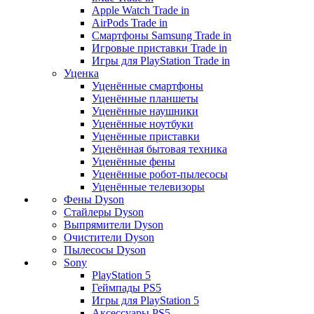
Apple Watch Trade in
AirPods Trade in
Смартфоны Samsung Trade in
Игровые приставки Trade in
Игры для PlayStation Trade in
Уценка
Уценённые смартфоны
Уценённые планшеты
Уценённые наушники
Уценённые ноутбуки
Уценённые приставки
Уценённая бытовая техника
Уценённые фены
Уценённые робот-пылесосы
Уценённые телевизоры
Фены Dyson
Стайлеры Dyson
Выпрямители Dyson
Очистители Dyson
Пылесосы Dyson
Sony
PlayStation 5
Геймпады PS5
Игры для PlayStation 5
Аксессуары PS5