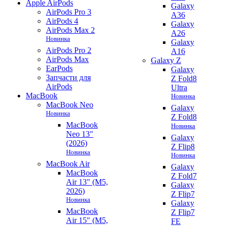
Apple AirPods
Galaxy
AirPods Pro 3
A36
AirPods 4
Galaxy
AirPods Max 2
A26
Новинка
Galaxy
AirPods Pro 2
A16
AirPods Max
Galaxy Z
EarPods
Galaxy
Запчасти для
Z Fold8
AirPods
Ultra
MacBook
Новинка
MacBook Neo
Galaxy
Новинка
Z Fold8
MacBook
Новинка
Neo 13"
Galaxy
(2026)
Z Flip8
Новинка
Новинка
MacBook Air
Galaxy
MacBook
Z Fold7
Air 13" (M5,
Galaxy
2026)
Z Flip7
Новинка
Galaxy
MacBook
Z Flip7
Air 15" (M5,
FE