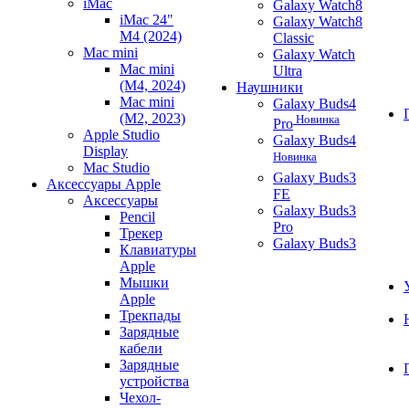
iMac
Galaxy Watch8
iMac 24"
Galaxy Watch8
M4 (2024)
Classic
Mac mini
Galaxy Watch
Mac mini
Ultra
(M4, 2024)
Наушники
Mac mini
Galaxy Buds4
(M2, 2023)
Новинка
Pro
Apple Studio
Galaxy Buds4
Display
Новинка
Mac Studio
Galaxy Buds3
Аксессуары Apple
FE
Аксессуары
Galaxy Buds3
Pencil
Pro
Трекер
Galaxy Buds3
Клавиатуры
Apple
Мышки
Apple
Трекпады
Зарядные
кабели
Зарядные
устройства
Чехол-