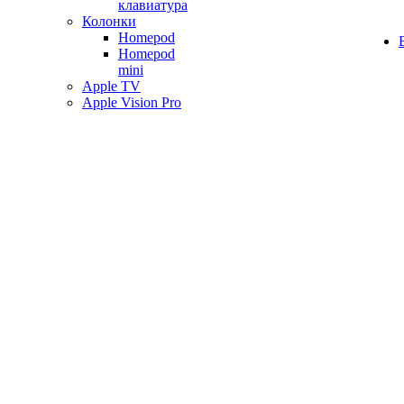
клавиатура
Колонки
Homepod
Homepod
mini
Apple TV
Apple Vision Pro