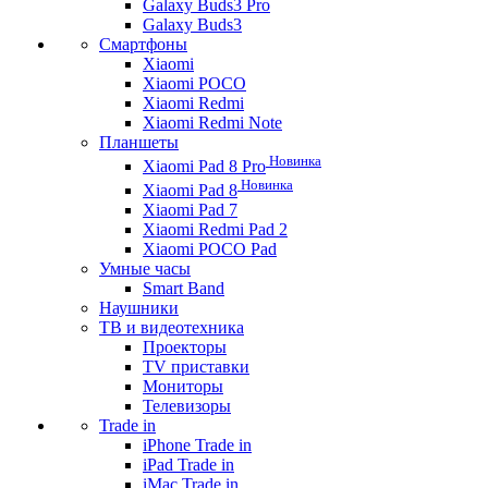
Galaxy Buds3 Pro
Galaxy Buds3
Смартфоны
Xiaomi
Xiaomi POCO
Xiaomi Redmi
Xiaomi Redmi Note
Планшеты
Новинка
Xiaomi Pad 8 Pro
Новинка
Xiaomi Pad 8
Xiaomi Pad 7
Xiaomi Redmi Pad 2
Xiaomi POCO Pad
Умные часы
Smart Band
Наушники
ТВ и видеотехника
Проекторы
TV приставки
Мониторы
Телевизоры
Trade in
iPhone Trade in
iPad Trade in
iMac Trade in