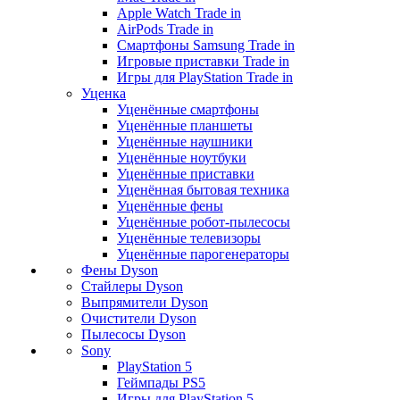
Apple Watch Trade in
AirPods Trade in
Смартфоны Samsung Trade in
Игровые приставки Trade in
Игры для PlayStation Trade in
Уценка
Уценённые смартфоны
Уценённые планшеты
Уценённые наушники
Уценённые ноутбуки
Уценённые приставки
Уценённая бытовая техника
Уценённые фены
Уценённые робот-пылесосы
Уценённые телевизоры
Уценённые парогенераторы
Фены Dyson
Стайлеры Dyson
Выпрямители Dyson
Очистители Dyson
Пылесосы Dyson
Sony
PlayStation 5
Геймпады PS5
Игры для PlayStation 5