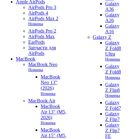
Apple AirPods
Galaxy
AirPods Pro 3
A36
AirPods 4
Galaxy
AirPods Max 2
A26
Новинка
Galaxy
AirPods Pro 2
A16
AirPods Max
Galaxy Z
EarPods
Galaxy
Запчасти для
Z Fold8
AirPods
Ultra
MacBook
Новинка
MacBook Neo
Galaxy
Новинка
Z Fold8
MacBook
Новинка
Neo 13"
Galaxy
(2026)
Z Flip8
Новинка
Новинка
MacBook Air
Galaxy
MacBook
Z Fold7
Air 13" (M5,
Galaxy
2026)
Z Flip7
Новинка
Galaxy
MacBook
Z Flip7
Air 15" (M5,
FE