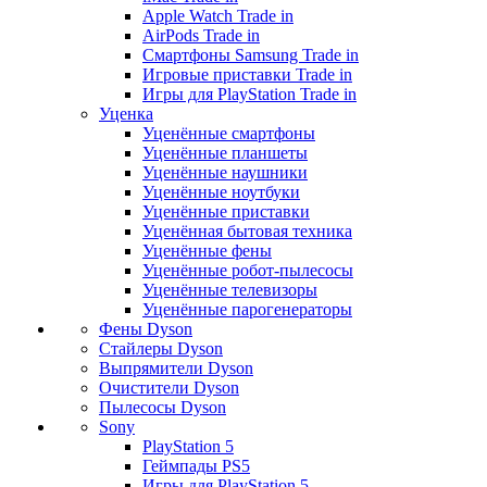
Apple Watch Trade in
AirPods Trade in
Смартфоны Samsung Trade in
Игровые приставки Trade in
Игры для PlayStation Trade in
Уценка
Уценённые смартфоны
Уценённые планшеты
Уценённые наушники
Уценённые ноутбуки
Уценённые приставки
Уценённая бытовая техника
Уценённые фены
Уценённые робот-пылесосы
Уценённые телевизоры
Уценённые парогенераторы
Фены Dyson
Стайлеры Dyson
Выпрямители Dyson
Очистители Dyson
Пылесосы Dyson
Sony
PlayStation 5
Геймпады PS5
Игры для PlayStation 5