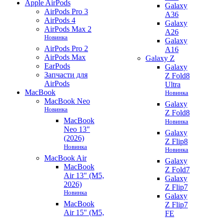
Apple AirPods
Galaxy
AirPods Pro 3
A36
AirPods 4
Galaxy
AirPods Max 2
A26
Новинка
Galaxy
AirPods Pro 2
A16
AirPods Max
Galaxy Z
EarPods
Galaxy
Запчасти для
Z Fold8
AirPods
Ultra
MacBook
Новинка
MacBook Neo
Galaxy
Новинка
Z Fold8
MacBook
Новинка
Neo 13"
Galaxy
(2026)
Z Flip8
Новинка
Новинка
MacBook Air
Galaxy
MacBook
Z Fold7
Air 13" (M5,
Galaxy
2026)
Z Flip7
Новинка
Galaxy
MacBook
Z Flip7
Air 15" (M5,
FE