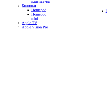
клавиатура
Колонки
Homepod
Homepod
mini
Apple TV
Apple Vision Pro