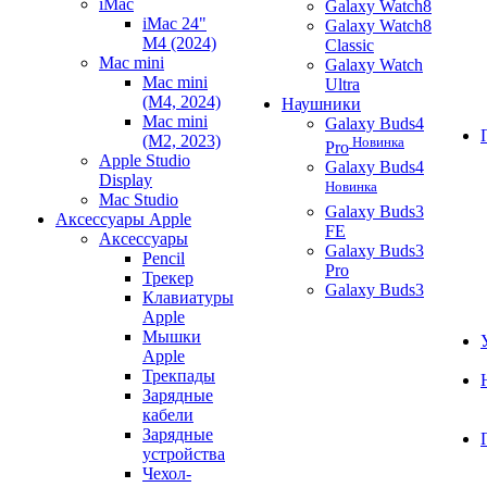
iMac
Galaxy Watch8
iMac 24"
Galaxy Watch8
M4 (2024)
Classic
Mac mini
Galaxy Watch
Mac mini
Ultra
(M4, 2024)
Наушники
Mac mini
Galaxy Buds4
(M2, 2023)
Новинка
Pro
Apple Studio
Galaxy Buds4
Display
Новинка
Mac Studio
Galaxy Buds3
Аксессуары Apple
FE
Аксессуары
Galaxy Buds3
Pencil
Pro
Трекер
Galaxy Buds3
Клавиатуры
Apple
Мышки
Apple
Трекпады
Зарядные
кабели
Зарядные
устройства
Чехол-