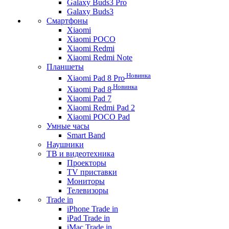
Galaxy Buds3 Pro
Galaxy Buds3
Смартфоны
Xiaomi
Xiaomi POCO
Xiaomi Redmi
Xiaomi Redmi Note
Планшеты
Новинка
Xiaomi Pad 8 Pro
Новинка
Xiaomi Pad 8
Xiaomi Pad 7
Xiaomi Redmi Pad 2
Xiaomi POCO Pad
Умные часы
Smart Band
Наушники
ТВ и видеотехника
Проекторы
TV приставки
Мониторы
Телевизоры
Trade in
iPhone Trade in
iPad Trade in
iMac Trade in