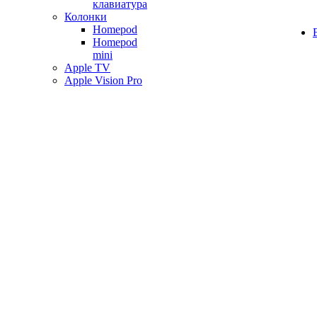
клавиатура
Колонки
Homepod
Homepod
mini
Apple TV
Apple Vision Pro