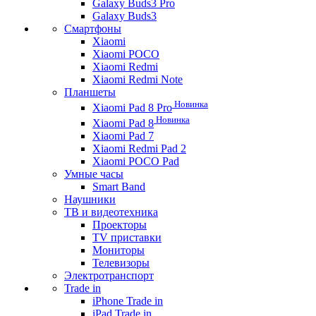
Galaxy Buds3 Pro
Galaxy Buds3
Смартфоны
Xiaomi
Xiaomi POCO
Xiaomi Redmi
Xiaomi Redmi Note
Планшеты
Новинка
Xiaomi Pad 8 Pro
Новинка
Xiaomi Pad 8
Xiaomi Pad 7
Xiaomi Redmi Pad 2
Xiaomi POCO Pad
Умные часы
Smart Band
Наушники
ТВ и видеотехника
Проекторы
TV приставки
Мониторы
Телевизоры
Электротранспорт
Trade in
iPhone Trade in
iPad Trade in