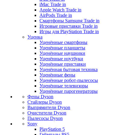
iMac Trade in
Apple Watch Trade in
AirPods Trade in
Смартфоны Samsung Trade in
Игровые приставки Trade in
Игры для PlayStation Trade in
Уценка
Уценённые смартфоны
Уценённые планшеты
Уценённые наушники
Уценённые ноутбуки
Уценённые приставки
Уценённая бытовая техника
Уценённые фены
Уценённые робот-пылесосы
Уценённые телевизоры
Уценённые парогенераторы
Фены Dyson
Стайлеры Dyson
Выпрямители Dyson
Очистители Dyson
Пылесосы Dyson
Sony
PlayStation 5
Геймпады PS5