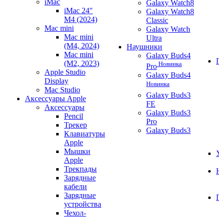
iMac
Galaxy Watch8
iMac 24"
Galaxy Watch8
M4 (2024)
Classic
Mac mini
Galaxy Watch
Mac mini
Ultra
(M4, 2024)
Наушники
Mac mini
Galaxy Buds4
(M2, 2023)
Новинка
Pro
Apple Studio
Galaxy Buds4
Display
Новинка
Mac Studio
Galaxy Buds3
Аксессуары Apple
FE
Аксессуары
Galaxy Buds3
Pencil
Pro
Трекер
Galaxy Buds3
Клавиатуры
Apple
Мышки
Apple
Трекпады
Зарядные
кабели
Зарядные
устройства
Чехол-