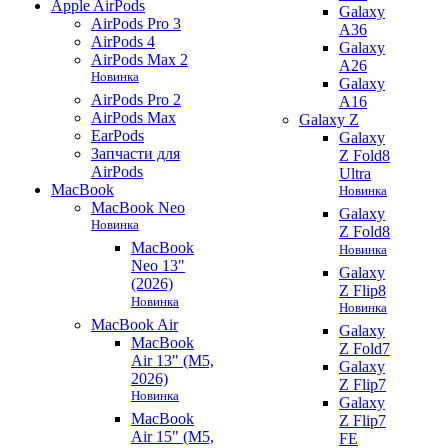
Apple AirPods
Galaxy
AirPods Pro 3
A36
AirPods 4
Galaxy
AirPods Max 2
A26
Новинка
Galaxy
AirPods Pro 2
A16
AirPods Max
Galaxy Z
EarPods
Galaxy
Запчасти для
Z Fold8
AirPods
Ultra
MacBook
Новинка
MacBook Neo
Galaxy
Новинка
Z Fold8
MacBook
Новинка
Neo 13"
Galaxy
(2026)
Z Flip8
Новинка
Новинка
MacBook Air
Galaxy
MacBook
Z Fold7
Air 13" (M5,
Galaxy
2026)
Z Flip7
Новинка
Galaxy
MacBook
Z Flip7
Air 15" (M5,
FE