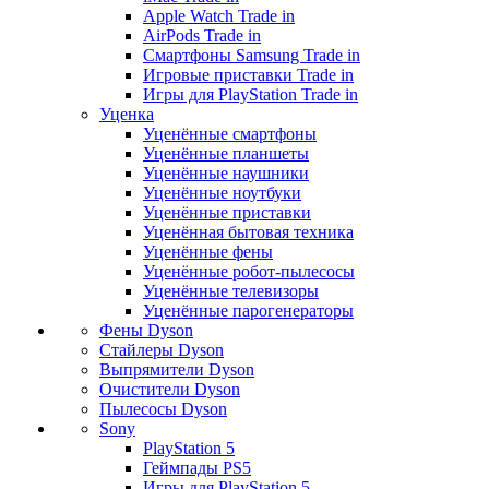
Apple Watch Trade in
AirPods Trade in
Смартфоны Samsung Trade in
Игровые приставки Trade in
Игры для PlayStation Trade in
Уценка
Уценённые смартфоны
Уценённые планшеты
Уценённые наушники
Уценённые ноутбуки
Уценённые приставки
Уценённая бытовая техника
Уценённые фены
Уценённые робот-пылесосы
Уценённые телевизоры
Уценённые парогенераторы
Фены Dyson
Стайлеры Dyson
Выпрямители Dyson
Очистители Dyson
Пылесосы Dyson
Sony
PlayStation 5
Геймпады PS5
Игры для PlayStation 5