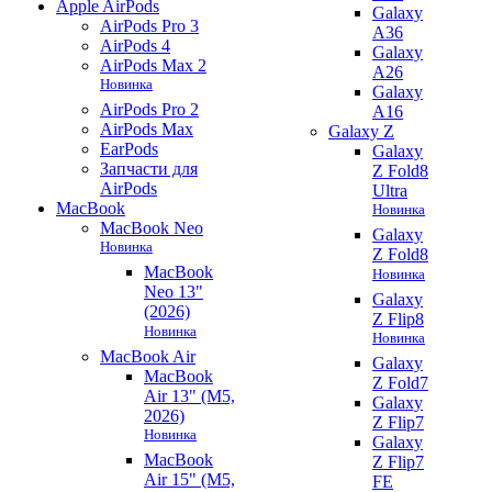
Apple AirPods
Galaxy
AirPods Pro 3
A36
AirPods 4
Galaxy
AirPods Max 2
A26
Новинка
Galaxy
AirPods Pro 2
A16
AirPods Max
Galaxy Z
EarPods
Galaxy
Запчасти для
Z Fold8
AirPods
Ultra
MacBook
Новинка
MacBook Neo
Galaxy
Новинка
Z Fold8
MacBook
Новинка
Neo 13"
Galaxy
(2026)
Z Flip8
Новинка
Новинка
MacBook Air
Galaxy
MacBook
Z Fold7
Air 13" (M5,
Galaxy
2026)
Z Flip7
Новинка
Galaxy
MacBook
Z Flip7
Air 15" (M5,
FE