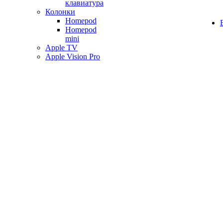
клавиатура
Колонки
Homepod
Homepod
mini
Apple TV
Apple Vision Pro