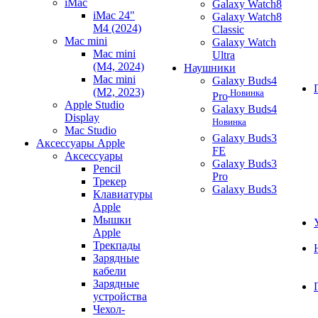
iMac
Galaxy Watch8
iMac 24"
Galaxy Watch8
M4 (2024)
Classic
Mac mini
Galaxy Watch
Mac mini
Ultra
(M4, 2024)
Наушники
Mac mini
Galaxy Buds4
(M2, 2023)
Новинка
Pro
Apple Studio
Galaxy Buds4
Display
Новинка
Mac Studio
Galaxy Buds3
Аксессуары Apple
FE
Аксессуары
Galaxy Buds3
Pencil
Pro
Трекер
Galaxy Buds3
Клавиатуры
Apple
Мышки
Apple
Трекпады
Зарядные
кабели
Зарядные
устройства
Чехол-