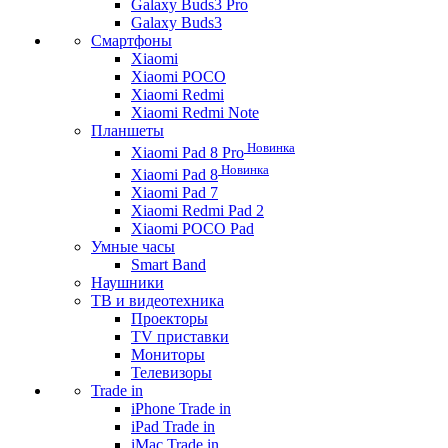
Galaxy Buds3 Pro
Galaxy Buds3
Смартфоны
Xiaomi
Xiaomi POCO
Xiaomi Redmi
Xiaomi Redmi Note
Планшеты
Новинка
Xiaomi Pad 8 Pro
Новинка
Xiaomi Pad 8
Xiaomi Pad 7
Xiaomi Redmi Pad 2
Xiaomi POCO Pad
Умные часы
Smart Band
Наушники
ТВ и видеотехника
Проекторы
TV приставки
Мониторы
Телевизоры
Trade in
iPhone Trade in
iPad Trade in
iMac Trade in