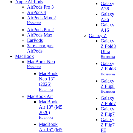
Apple AirPods
Galaxy
AirPods Pro 3
A36
AirPods 4
Galaxy
AirPods Max 2
A26
Новинка
Galaxy
AirPods Pro 2
A16
AirPods Max
Galaxy Z
EarPods
Galaxy
Запчасти для
Z Fold8
AirPods
Ultra
MacBook
Новинка
MacBook Neo
Galaxy
Новинка
Z Fold8
MacBook
Новинка
Neo 13"
Galaxy
(2026)
Z Flip8
Новинка
Новинка
MacBook Air
Galaxy
MacBook
Z Fold7
Air 13" (M5,
Galaxy
2026)
Z Flip7
Новинка
Galaxy
MacBook
Z Flip7
Air 15" (M5,
FE