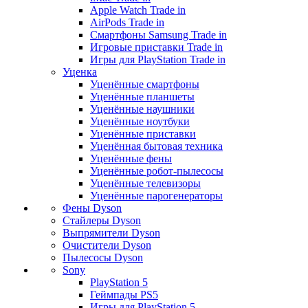
Apple Watch Trade in
AirPods Trade in
Смартфоны Samsung Trade in
Игровые приставки Trade in
Игры для PlayStation Trade in
Уценка
Уценённые смартфоны
Уценённые планшеты
Уценённые наушники
Уценённые ноутбуки
Уценённые приставки
Уценённая бытовая техника
Уценённые фены
Уценённые робот-пылесосы
Уценённые телевизоры
Уценённые парогенераторы
Фены Dyson
Стайлеры Dyson
Выпрямители Dyson
Очистители Dyson
Пылесосы Dyson
Sony
PlayStation 5
Геймпады PS5
Игры для PlayStation 5