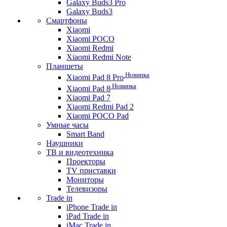
Galaxy Buds3 Pro
Galaxy Buds3
Смартфоны
Xiaomi
Xiaomi POCO
Xiaomi Redmi
Xiaomi Redmi Note
Планшеты
Новинка
Xiaomi Pad 8 Pro
Новинка
Xiaomi Pad 8
Xiaomi Pad 7
Xiaomi Redmi Pad 2
Xiaomi POCO Pad
Умные часы
Smart Band
Наушники
ТВ и видеотехника
Проекторы
TV приставки
Мониторы
Телевизоры
Trade in
iPhone Trade in
iPad Trade in
iMac Trade in