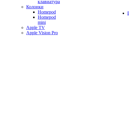
клавиатура
Колонки
Homepod
Homepod
mini
Apple TV
Apple Vision Pro