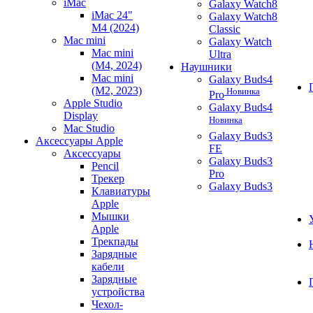
iMac
Galaxy Watch8
iMac 24"
Galaxy Watch8
M4 (2024)
Classic
Mac mini
Galaxy Watch
Mac mini
Ultra
(M4, 2024)
Наушники
Mac mini
Galaxy Buds4
(M2, 2023)
Новинка
Pro
Apple Studio
Galaxy Buds4
Display
Новинка
Mac Studio
Galaxy Buds3
Аксессуары Apple
FE
Аксессуары
Galaxy Buds3
Pencil
Pro
Трекер
Galaxy Buds3
Клавиатуры
Apple
Мышки
Apple
Трекпады
Зарядные
кабели
Зарядные
устройства
Чехол-