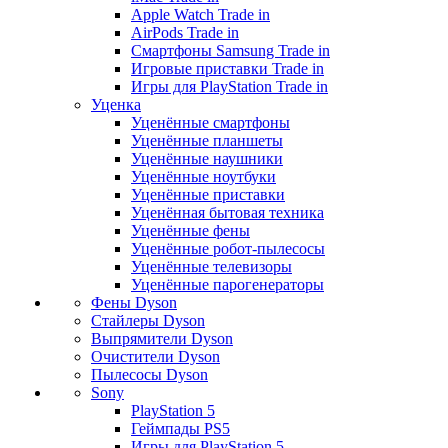
Apple Watch Trade in
AirPods Trade in
Смартфоны Samsung Trade in
Игровые приставки Trade in
Игры для PlayStation Trade in
Уценка
Уценённые смартфоны
Уценённые планшеты
Уценённые наушники
Уценённые ноутбуки
Уценённые приставки
Уценённая бытовая техника
Уценённые фены
Уценённые робот-пылесосы
Уценённые телевизоры
Уценённые парогенераторы
Фены Dyson
Стайлеры Dyson
Выпрямители Dyson
Очистители Dyson
Пылесосы Dyson
Sony
PlayStation 5
Геймпады PS5
Игры для PlayStation 5