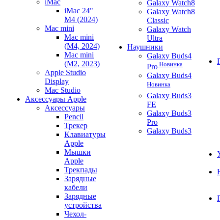
iMac
Galaxy Watch8
iMac 24"
Galaxy Watch8
M4 (2024)
Classic
Mac mini
Galaxy Watch
Mac mini
Ultra
(M4, 2024)
Наушники
Mac mini
Galaxy Buds4
(M2, 2023)
Новинка
Pro
Apple Studio
Galaxy Buds4
Display
Новинка
Mac Studio
Galaxy Buds3
Аксессуары Apple
FE
Аксессуары
Galaxy Buds3
Pencil
Pro
Трекер
Galaxy Buds3
Клавиатуры
Apple
Мышки
Apple
Трекпады
Зарядные
кабели
Зарядные
устройства
Чехол-