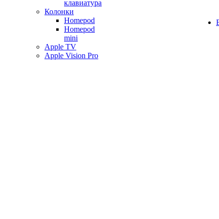
клавиатура
Колонки
Homepod
Homepod
mini
Apple TV
Apple Vision Pro