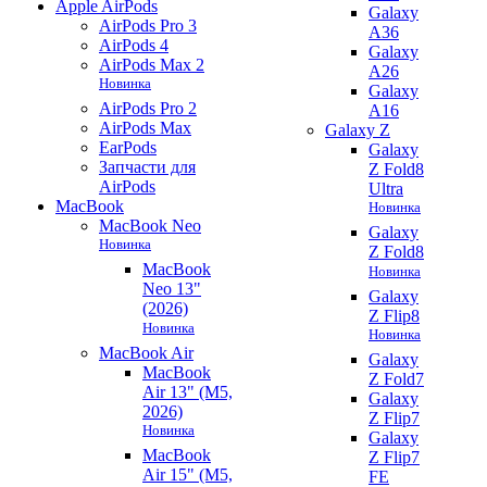
Apple AirPods
Galaxy
AirPods Pro 3
A36
AirPods 4
Galaxy
AirPods Max 2
A26
Новинка
Galaxy
AirPods Pro 2
A16
AirPods Max
Galaxy Z
EarPods
Galaxy
Запчасти для
Z Fold8
AirPods
Ultra
MacBook
Новинка
MacBook Neo
Galaxy
Новинка
Z Fold8
MacBook
Новинка
Neo 13"
Galaxy
(2026)
Z Flip8
Новинка
Новинка
MacBook Air
Galaxy
MacBook
Z Fold7
Air 13" (M5,
Galaxy
2026)
Z Flip7
Новинка
Galaxy
MacBook
Z Flip7
Air 15" (M5,
FE