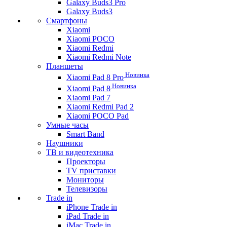
Galaxy Buds3 Pro
Galaxy Buds3
Смартфоны
Xiaomi
Xiaomi POCO
Xiaomi Redmi
Xiaomi Redmi Note
Планшеты
Новинка
Xiaomi Pad 8 Pro
Новинка
Xiaomi Pad 8
Xiaomi Pad 7
Xiaomi Redmi Pad 2
Xiaomi POCO Pad
Умные часы
Smart Band
Наушники
ТВ и видеотехника
Проекторы
TV приставки
Мониторы
Телевизоры
Trade in
iPhone Trade in
iPad Trade in
iMac Trade in