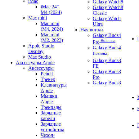
iMac
Galaxy Watch8
iMac 24"
Galaxy Watch8
M4 (2024)
Classic
Mac mini
Galaxy Watch
Mac mini
Ultra
(M4, 2024)
Наушники
Mac mini
Galaxy Buds4
(M2, 2023)
Новинка
Pro
Apple Studio
Galaxy Buds4
Display
Новинка
Mac Studio
Galaxy Buds3
Аксессуары Apple
FE
Аксессуары
Galaxy Buds3
Pencil
Pro
Трекер
Galaxy Buds3
Клавиатуры
Apple
Мышки
Apple
Трекпады
Зарядные
кабели
Зарядные
устройства
Чехол-