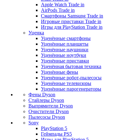
Apple Watch Trade in
AirPods Trade in
Смартфоны Samsung Trade in
Игровые приставки Trade in
Игры для PlayStation Trade in
Уценка
Уценённые смартфоны
Уценённые планшеты
Уценённые наушники
Уценённые ноутбуки
Уценённые приставки
Уценённая бытовая техника
Уценённые фены
Уценённые робот-пылесосы
Уценённые телевизоры
Уценённые парогенераторы
Фены Dyson
Стайлеры Dyson
Выпрямители Dyson
Очистители Dyson
Пылесосы Dyson
Sony
PlayStation 5
Геймпады PS5
Игры для PlayStation 5