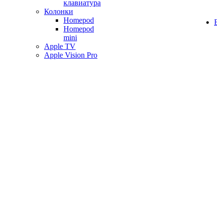
клавиатура
Колонки
Homepod
Homepod
mini
Apple TV
Apple Vision Pro