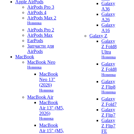
Apple AirPods
Galaxy
AirPods Pro 3
A36
AirPods 4
Galaxy
AirPods Max 2
A26
Новинка
Galaxy
AirPods Pro 2
A16
AirPods Max
Galaxy Z
EarPods
Galaxy
Запчасти для
Z Fold8
AirPods
Ultra
MacBook
Новинка
MacBook Neo
Galaxy
Новинка
Z Fold8
MacBook
Новинка
Neo 13"
Galaxy
(2026)
Z Flip8
Новинка
Новинка
MacBook Air
Galaxy
MacBook
Z Fold7
Air 13" (M5,
Galaxy
2026)
Z Flip7
Новинка
Galaxy
MacBook
Z Flip7
Air 15" (M5,
FE