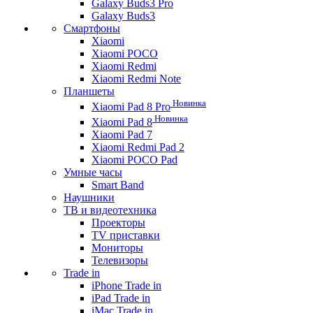
Galaxy Buds3 Pro
Galaxy Buds3
Смартфоны
Xiaomi
Xiaomi POCO
Xiaomi Redmi
Xiaomi Redmi Note
Планшеты
Новинка
Xiaomi Pad 8 Pro
Новинка
Xiaomi Pad 8
Xiaomi Pad 7
Xiaomi Redmi Pad 2
Xiaomi POCO Pad
Умные часы
Smart Band
Наушники
ТВ и видеотехника
Проекторы
TV приставки
Мониторы
Телевизоры
Trade in
iPhone Trade in
iPad Trade in
iMac Trade in