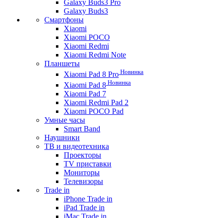
Galaxy Buds3 Pro
Galaxy Buds3
Смартфоны
Xiaomi
Xiaomi POCO
Xiaomi Redmi
Xiaomi Redmi Note
Планшеты
Новинка
Xiaomi Pad 8 Pro
Новинка
Xiaomi Pad 8
Xiaomi Pad 7
Xiaomi Redmi Pad 2
Xiaomi POCO Pad
Умные часы
Smart Band
Наушники
ТВ и видеотехника
Проекторы
TV приставки
Мониторы
Телевизоры
Trade in
iPhone Trade in
iPad Trade in
iMac Trade in