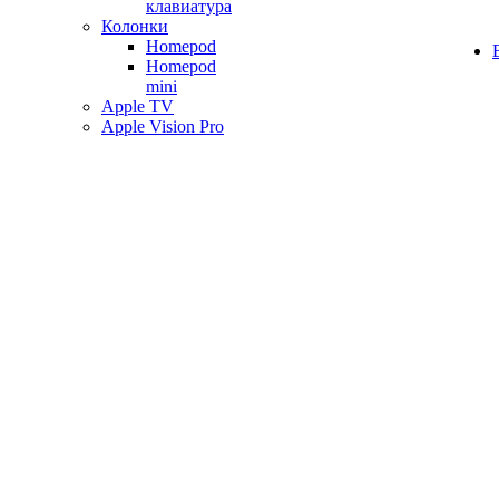
клавиатура
Колонки
Homepod
Homepod
mini
Apple TV
Apple Vision Pro