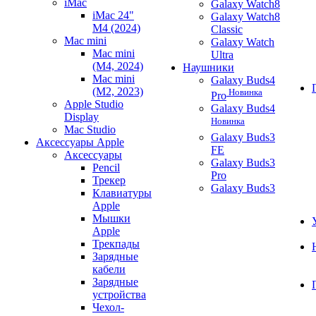
iMac
Galaxy Watch8
iMac 24"
Galaxy Watch8
M4 (2024)
Classic
Mac mini
Galaxy Watch
Mac mini
Ultra
(M4, 2024)
Наушники
Mac mini
Galaxy Buds4
(M2, 2023)
Новинка
Pro
Apple Studio
Galaxy Buds4
Display
Новинка
Mac Studio
Galaxy Buds3
Аксессуары Apple
FE
Аксессуары
Galaxy Buds3
Pencil
Pro
Трекер
Galaxy Buds3
Клавиатуры
Apple
Мышки
Apple
Трекпады
Зарядные
кабели
Зарядные
устройства
Чехол-