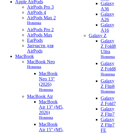
Apple AirPods
Galaxy
AirPods Pro 3
A36
AirPods 4
Galaxy
AirPods Max 2
A26
Новинка
Galaxy
AirPods Pro 2
A16
AirPods Max
Galaxy Z
EarPods
Galaxy
Запчасти для
Z Fold8
AirPods
Ultra
MacBook
Новинка
MacBook Neo
Galaxy
Новинка
Z Fold8
MacBook
Новинка
Neo 13"
Galaxy
(2026)
Z Flip8
Новинка
Новинка
MacBook Air
Galaxy
MacBook
Z Fold7
Air 13" (M5,
Galaxy
2026)
Z Flip7
Новинка
Galaxy
MacBook
Z Flip7
Air 15" (M5,
FE