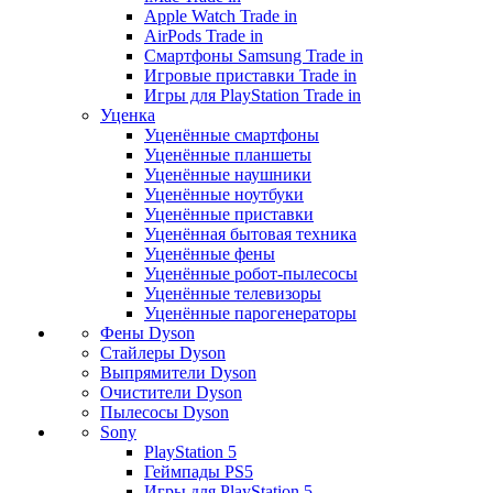
Apple Watch Trade in
AirPods Trade in
Смартфоны Samsung Trade in
Игровые приставки Trade in
Игры для PlayStation Trade in
Уценка
Уценённые смартфоны
Уценённые планшеты
Уценённые наушники
Уценённые ноутбуки
Уценённые приставки
Уценённая бытовая техника
Уценённые фены
Уценённые робот-пылесосы
Уценённые телевизоры
Уценённые парогенераторы
Фены Dyson
Стайлеры Dyson
Выпрямители Dyson
Очистители Dyson
Пылесосы Dyson
Sony
PlayStation 5
Геймпады PS5
Игры для PlayStation 5