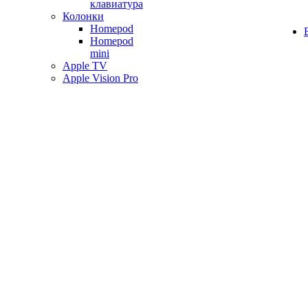
клавиатура
Колонки
Homepod
Homepod
mini
Apple TV
Apple Vision Pro