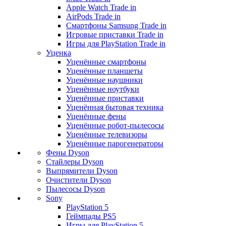
Apple Watch Trade in
AirPods Trade in
Смартфоны Samsung Trade in
Игровые приставки Trade in
Игры для PlayStation Trade in
Уценка
Уценённые смартфоны
Уценённые планшеты
Уценённые наушники
Уценённые ноутбуки
Уценённые приставки
Уценённая бытовая техника
Уценённые фены
Уценённые робот-пылесосы
Уценённые телевизоры
Уценённые парогенераторы
Фены Dyson
Стайлеры Dyson
Выпрямители Dyson
Очистители Dyson
Пылесосы Dyson
Sony
PlayStation 5
Геймпады PS5
Игры для PlayStation 5