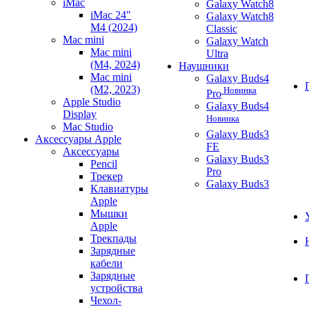
iMac
Galaxy Watch8
iMac 24"
Galaxy Watch8
M4 (2024)
Classic
Mac mini
Galaxy Watch
Mac mini
Ultra
(M4, 2024)
Наушники
Mac mini
Galaxy Buds4
(M2, 2023)
Новинка
Pro
Apple Studio
Galaxy Buds4
Display
Новинка
Mac Studio
Galaxy Buds3
Аксессуары Apple
FE
Аксессуары
Galaxy Buds3
Pencil
Pro
Трекер
Galaxy Buds3
Клавиатуры
Apple
Мышки
Apple
Трекпады
Зарядные
кабели
Зарядные
устройства
Чехол-