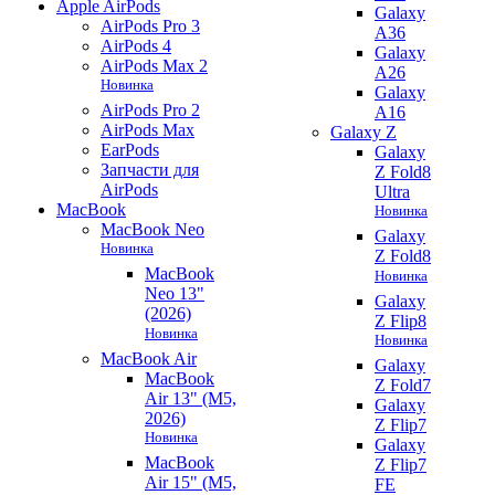
Apple AirPods
Galaxy
AirPods Pro 3
A36
AirPods 4
Galaxy
AirPods Max 2
A26
Новинка
Galaxy
AirPods Pro 2
A16
AirPods Max
Galaxy Z
EarPods
Galaxy
Запчасти для
Z Fold8
AirPods
Ultra
MacBook
Новинка
MacBook Neo
Galaxy
Новинка
Z Fold8
MacBook
Новинка
Neo 13"
Galaxy
(2026)
Z Flip8
Новинка
Новинка
MacBook Air
Galaxy
MacBook
Z Fold7
Air 13" (M5,
Galaxy
2026)
Z Flip7
Новинка
Galaxy
MacBook
Z Flip7
Air 15" (M5,
FE