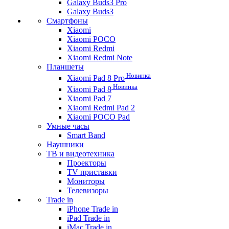
Galaxy Buds3 Pro
Galaxy Buds3
Смартфоны
Xiaomi
Xiaomi POCO
Xiaomi Redmi
Xiaomi Redmi Note
Планшеты
Новинка
Xiaomi Pad 8 Pro
Новинка
Xiaomi Pad 8
Xiaomi Pad 7
Xiaomi Redmi Pad 2
Xiaomi POCO Pad
Умные часы
Smart Band
Наушники
ТВ и видеотехника
Проекторы
TV приставки
Мониторы
Телевизоры
Trade in
iPhone Trade in
iPad Trade in
iMac Trade in