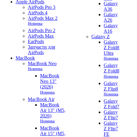
Apple AirPods
Galaxy
AirPods Pro 3
A36
AirPods 4
Galaxy
AirPods Max 2
A26
Новинка
Galaxy
AirPods Pro 2
A16
AirPods Max
Galaxy Z
EarPods
Galaxy
Запчасти для
Z Fold8
AirPods
Ultra
MacBook
Новинка
MacBook Neo
Galaxy
Новинка
Z Fold8
MacBook
Новинка
Neo 13"
Galaxy
(2026)
Z Flip8
Новинка
Новинка
MacBook Air
Galaxy
MacBook
Z Fold7
Air 13" (M5,
Galaxy
2026)
Z Flip7
Новинка
Galaxy
MacBook
Z Flip7
Air 15" (M5,
FE