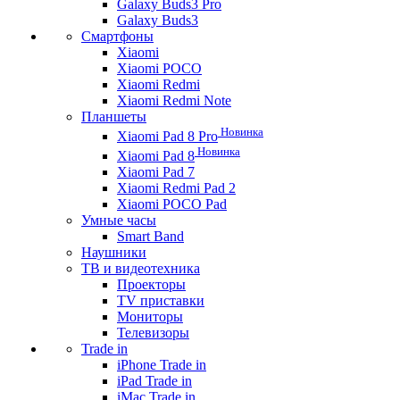
Galaxy Buds3 Pro
Galaxy Buds3
Смартфоны
Xiaomi
Xiaomi POCO
Xiaomi Redmi
Xiaomi Redmi Note
Планшеты
Новинка
Xiaomi Pad 8 Pro
Новинка
Xiaomi Pad 8
Xiaomi Pad 7
Xiaomi Redmi Pad 2
Xiaomi POCO Pad
Умные часы
Smart Band
Наушники
ТВ и видеотехника
Проекторы
TV приставки
Мониторы
Телевизоры
Trade in
iPhone Trade in
iPad Trade in
iMac Trade in