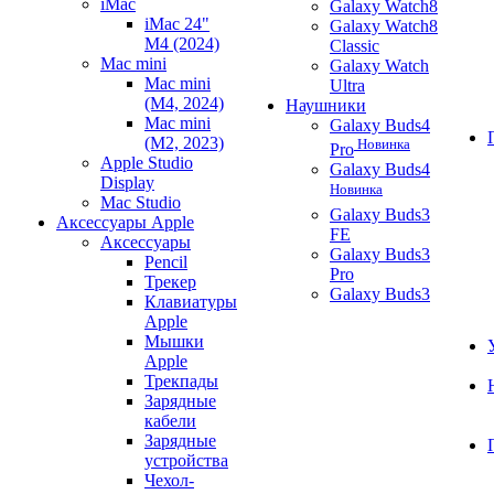
iMac
Galaxy Watch8
iMac 24"
Galaxy Watch8
M4 (2024)
Classic
Mac mini
Galaxy Watch
Mac mini
Ultra
(M4, 2024)
Наушники
Mac mini
Galaxy Buds4
(M2, 2023)
Новинка
Pro
Apple Studio
Galaxy Buds4
Display
Новинка
Mac Studio
Galaxy Buds3
Аксессуары Apple
FE
Аксессуары
Galaxy Buds3
Pencil
Pro
Трекер
Galaxy Buds3
Клавиатуры
Apple
Мышки
Apple
Трекпады
Зарядные
кабели
Зарядные
устройства
Чехол-