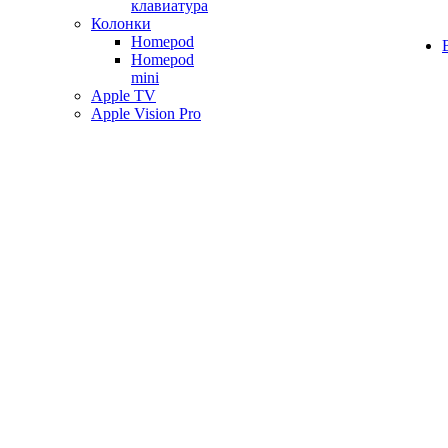
клавиатура
Колонки
Homepod
Homepod
mini
Apple TV
Apple Vision Pro