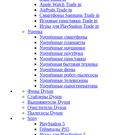
Apple Watch Trade in
AirPods Trade in
Смартфоны Samsung Trade in
Игровые приставки Trade in
Игры для PlayStation Trade in
Уценка
Уценённые смартфоны
Уценённые планшеты
Уценённые наушники
Уценённые ноутбуки
Уценённые приставки
Уценённая бытовая техника
Уценённые фены
Уценённые робот-пылесосы
Уценённые телевизоры
Уценённые парогенераторы
Фены Dyson
Стайлеры Dyson
Выпрямители Dyson
Очистители Dyson
Пылесосы Dyson
Sony
PlayStation 5
Геймпады PS5
Игры для PlayStation 5