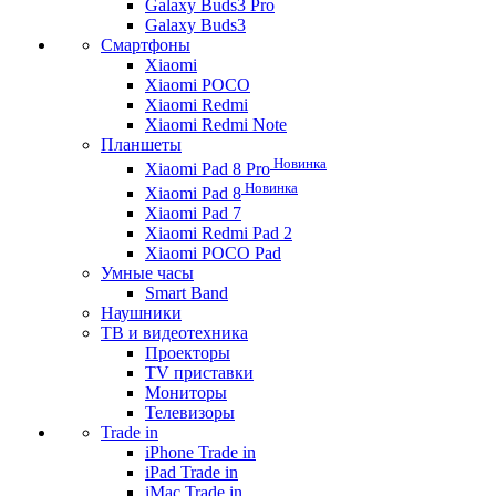
Galaxy Buds3 Pro
Galaxy Buds3
Смартфоны
Xiaomi
Xiaomi POCO
Xiaomi Redmi
Xiaomi Redmi Note
Планшеты
Новинка
Xiaomi Pad 8 Pro
Новинка
Xiaomi Pad 8
Xiaomi Pad 7
Xiaomi Redmi Pad 2
Xiaomi POCO Pad
Умные часы
Smart Band
Наушники
ТВ и видеотехника
Проекторы
TV приставки
Мониторы
Телевизоры
Trade in
iPhone Trade in
iPad Trade in
iMac Trade in