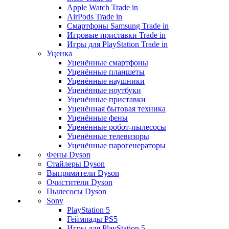
Apple Watch Trade in
AirPods Trade in
Смартфоны Samsung Trade in
Игровые приставки Trade in
Игры для PlayStation Trade in
Уценка
Уценённые смартфоны
Уценённые планшеты
Уценённые наушники
Уценённые ноутбуки
Уценённые приставки
Уценённая бытовая техника
Уценённые фены
Уценённые робот-пылесосы
Уценённые телевизоры
Уценённые парогенераторы
Фены Dyson
Стайлеры Dyson
Выпрямители Dyson
Очистители Dyson
Пылесосы Dyson
Sony
PlayStation 5
Геймпады PS5
Игры для PlayStation 5