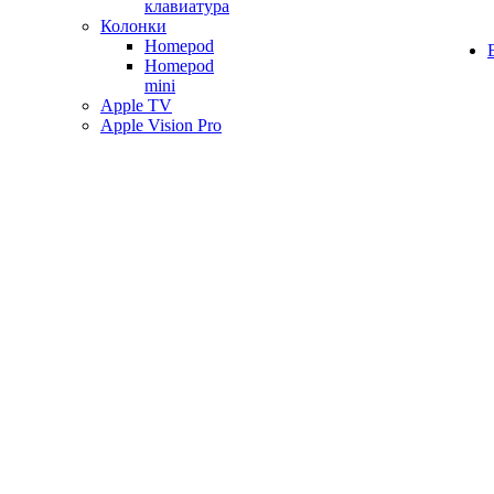
клавиатура
Колонки
Homepod
Homepod
mini
Apple TV
Apple Vision Pro