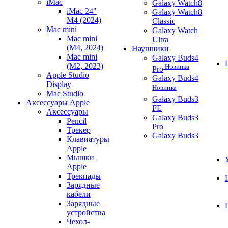
iMac
Galaxy Watch8
iMac 24"
Galaxy Watch8
M4 (2024)
Classic
Mac mini
Galaxy Watch
Mac mini
Ultra
(M4, 2024)
Наушники
Mac mini
Galaxy Buds4
(M2, 2023)
Новинка
Pro
Apple Studio
Galaxy Buds4
Display
Новинка
Mac Studio
Galaxy Buds3
Аксессуары Apple
FE
Аксессуары
Galaxy Buds3
Pencil
Pro
Трекер
Galaxy Buds3
Клавиатуры
Apple
Мышки
Apple
Трекпады
Зарядные
кабели
Зарядные
устройства
Чехол-