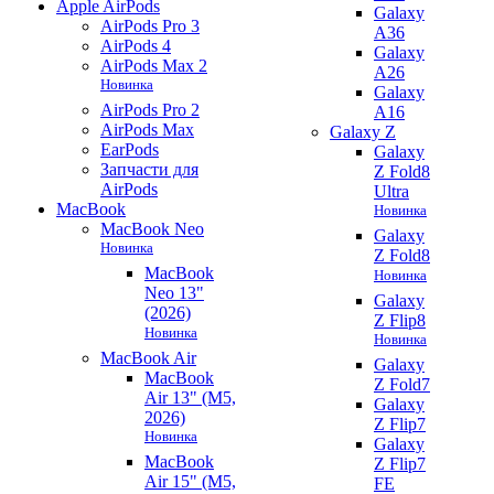
Apple AirPods
Galaxy
AirPods Pro 3
A36
AirPods 4
Galaxy
AirPods Max 2
A26
Новинка
Galaxy
AirPods Pro 2
A16
AirPods Max
Galaxy Z
EarPods
Galaxy
Запчасти для
Z Fold8
AirPods
Ultra
MacBook
Новинка
MacBook Neo
Galaxy
Новинка
Z Fold8
MacBook
Новинка
Neo 13"
Galaxy
(2026)
Z Flip8
Новинка
Новинка
MacBook Air
Galaxy
MacBook
Z Fold7
Air 13" (M5,
Galaxy
2026)
Z Flip7
Новинка
Galaxy
MacBook
Z Flip7
Air 15" (M5,
FE