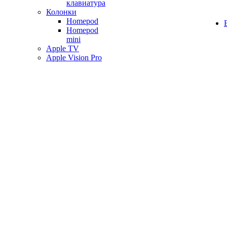
клавиатура
Колонки
Homepod
Homepod
mini
Apple TV
Apple Vision Pro