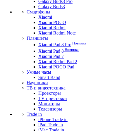
Galaxy Buds3 Pro
Galaxy Buds3
Смартфоны
Xiaomi
Xiaomi POCO
Xiaomi Redmi
Xiaomi Redmi Note
Планшеты
Новинка
Xiaomi Pad 8 Pro
Новинка
Xiaomi Pad 8
Xiaomi Pad 7
Xiaomi Redmi Pad 2
Xiaomi POCO Pad
Умные часы
Smart Band
Наушники
ТВ и видеотехника
Проекторы
TV приставки
Мониторы
Телевизоры
Trade in
iPhone Trade in
iPad Trade in
iMac Trade in