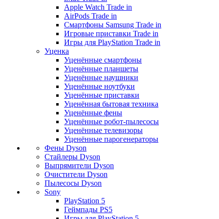
Apple Watch Trade in
AirPods Trade in
Смартфоны Samsung Trade in
Игровые приставки Trade in
Игры для PlayStation Trade in
Уценка
Уценённые смартфоны
Уценённые планшеты
Уценённые наушники
Уценённые ноутбуки
Уценённые приставки
Уценённая бытовая техника
Уценённые фены
Уценённые робот-пылесосы
Уценённые телевизоры
Уценённые парогенераторы
Фены Dyson
Стайлеры Dyson
Выпрямители Dyson
Очистители Dyson
Пылесосы Dyson
Sony
PlayStation 5
Геймпады PS5
Игры для PlayStation 5