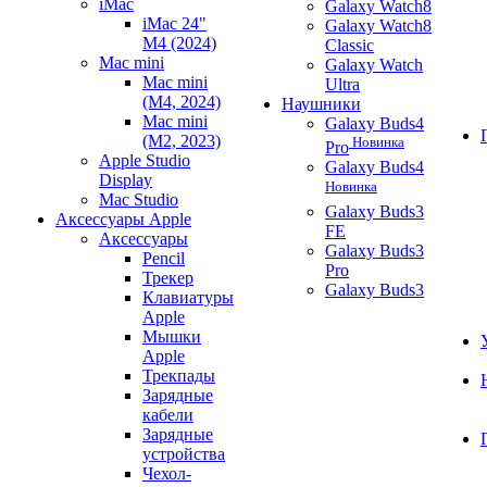
iMac
Galaxy Watch8
iMac 24"
Galaxy Watch8
M4 (2024)
Classic
Mac mini
Galaxy Watch
Mac mini
Ultra
(M4, 2024)
Наушники
Mac mini
Galaxy Buds4
(M2, 2023)
Новинка
Pro
Apple Studio
Galaxy Buds4
Display
Новинка
Mac Studio
Galaxy Buds3
Аксессуары Apple
FE
Аксессуары
Galaxy Buds3
Pencil
Pro
Трекер
Galaxy Buds3
Клавиатуры
Apple
Мышки
Apple
Трекпады
Зарядные
кабели
Зарядные
устройства
Чехол-