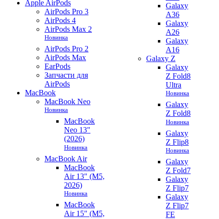
Apple AirPods
Galaxy
AirPods Pro 3
A36
AirPods 4
Galaxy
AirPods Max 2
A26
Новинка
Galaxy
AirPods Pro 2
A16
AirPods Max
Galaxy Z
EarPods
Galaxy
Запчасти для
Z Fold8
AirPods
Ultra
MacBook
Новинка
MacBook Neo
Galaxy
Новинка
Z Fold8
MacBook
Новинка
Neo 13"
Galaxy
(2026)
Z Flip8
Новинка
Новинка
MacBook Air
Galaxy
MacBook
Z Fold7
Air 13" (M5,
Galaxy
2026)
Z Flip7
Новинка
Galaxy
MacBook
Z Flip7
Air 15" (M5,
FE