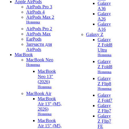
Apple AirPods
Galaxy
AirPods Pro 3
A36
AirPods 4
Galaxy
AirPods Max 2
A26
Новинка
Galaxy
AirPods Pro 2
A16
AirPods Max
Galaxy Z
EarPods
Galaxy
Запчасти для
Z Fold8
AirPods
Ultra
MacBook
Новинка
MacBook Neo
Galaxy
Новинка
Z Fold8
MacBook
Новинка
Neo 13"
Galaxy
(2026)
Z Flip8
Новинка
Новинка
MacBook Air
Galaxy
MacBook
Z Fold7
Air 13" (M5,
Galaxy
2026)
Z Flip7
Новинка
Galaxy
MacBook
Z Flip7
Air 15" (M5,
FE