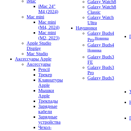
iMac
Galaxy Watch8
iMac 24"
Galaxy Watch8
M4 (2024)
Classic
Mac mini
Galaxy Watch
Mac mini
Ultra
(M4, 2024)
Наушники
Mac mini
Galaxy Buds4
(M2, 2023)
Новинка
Pro
Apple Studio
Galaxy Buds4
Display
Новинка
Mac Studio
Galaxy Buds3
Аксессуары Apple
FE
Аксессуары
Galaxy Buds3
Pencil
Pro
Трекер
Galaxy Buds3
Клавиатуры
Apple
Мышки
Apple
Трекпады
Зарядные
кабели
Зарядные
устройства
Чехол-