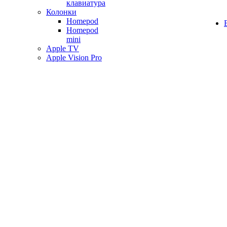
клавиатура
Колонки
Homepod
Homepod
mini
Apple TV
Apple Vision Pro