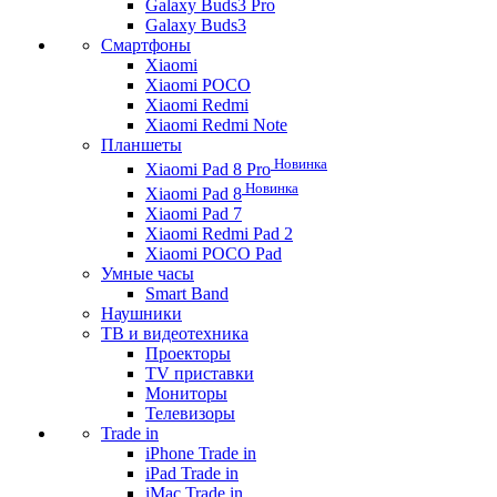
Galaxy Buds3 Pro
Galaxy Buds3
Смартфоны
Xiaomi
Xiaomi POCO
Xiaomi Redmi
Xiaomi Redmi Note
Планшеты
Новинка
Xiaomi Pad 8 Pro
Новинка
Xiaomi Pad 8
Xiaomi Pad 7
Xiaomi Redmi Pad 2
Xiaomi POCO Pad
Умные часы
Smart Band
Наушники
ТВ и видеотехника
Проекторы
TV приставки
Мониторы
Телевизоры
Trade in
iPhone Trade in
iPad Trade in
iMac Trade in