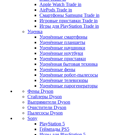
Apple Watch Trade in
AirPods Trade in
Смартфоны Samsung Trade in
Игровые приставки Trade in
Игры для PlayStation Trade in
Уценка
Уценённые смартфоны
Уценённые планшеты
Уценённые наушники
Уценённые ноутбуки
Уценённые приставки
Уценённая бытовая техника
Уценённые фены
Уценённые робот-пылесосы
Уценённые телевизоры
Уценённые парогенераторы
Фены Dyson
Стайлеры Dyson
Выпрямители Dyson
Очистители Dyson
Пылесосы Dyson
Sony
PlayStation 5
Геймпады PS5
Игры для PlayStation 5