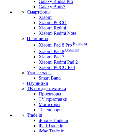
Galaxy Buds3 Pro
Galaxy Buds3
Смартфоны
Xiaomi
Xiaomi POCO
Xiaomi Redmi
Xiaomi Redmi Note
Планшеты
Новинка
Xiaomi Pad 8 Pro
Новинка
Xiaomi Pad 8
Xiaomi Pad 7
Xiaomi Redmi Pad 2
Xiaomi POCO Pad
Умные часы
Smart Band
Наушники
ТВ и видеотехника
Проекторы
TV приставки
Мониторы
Телевизоры
Trade in
iPhone Trade in
iPad Trade in
iMac Trade in