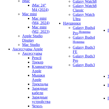
iMac
Galaxy Watch8
iMac 24"
Galaxy Watch8
M4 (2024)
Classic
Mac mini
Galaxy Watch
Mac mini
Ultra
(M4, 2024)
Наушники
Mac mini
Galaxy Buds4
(M2, 2023)
Новинка
Pro
Apple Studio
Galaxy Buds4
Display
Новинка
Mac Studio
Galaxy Buds3
Аксессуары Apple
FE
Аксессуары
Galaxy Buds3
Pencil
Pro
Трекер
Galaxy Buds3
Клавиатуры
Apple
Мышки
Apple
Трекпады
Зарядные
кабели
Зарядные
устройства
Чехол-