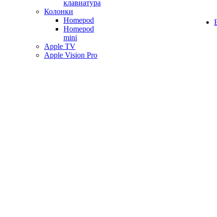
клавиатура
Колонки
Homepod
Homepod
mini
Apple TV
Apple Vision Pro