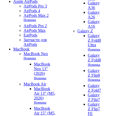
Apple AirPods
Galaxy
AirPods Pro 3
A36
AirPods 4
Galaxy
AirPods Max 2
A26
Новинка
Galaxy
AirPods Pro 2
A16
AirPods Max
Galaxy Z
EarPods
Galaxy
Запчасти для
Z Fold8
AirPods
Ultra
MacBook
Новинка
MacBook Neo
Galaxy
Новинка
Z Fold8
MacBook
Новинка
Neo 13"
Galaxy
(2026)
Z Flip8
Новинка
Новинка
MacBook Air
Galaxy
MacBook
Z Fold7
Air 13" (M5,
Galaxy
2026)
Z Flip7
Новинка
Galaxy
MacBook
Z Flip7
Air 15" (M5,
FE