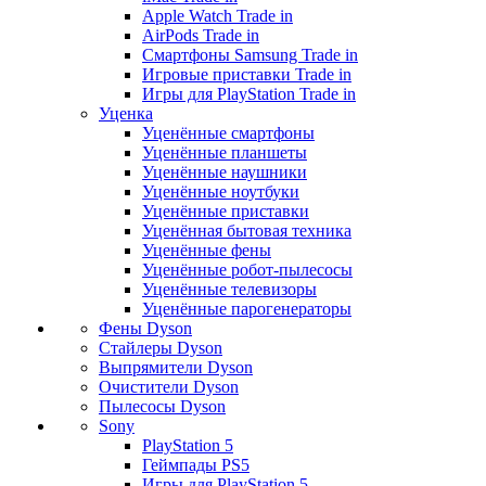
Apple Watch Trade in
AirPods Trade in
Смартфоны Samsung Trade in
Игровые приставки Trade in
Игры для PlayStation Trade in
Уценка
Уценённые смартфоны
Уценённые планшеты
Уценённые наушники
Уценённые ноутбуки
Уценённые приставки
Уценённая бытовая техника
Уценённые фены
Уценённые робот-пылесосы
Уценённые телевизоры
Уценённые парогенераторы
Фены Dyson
Стайлеры Dyson
Выпрямители Dyson
Очистители Dyson
Пылесосы Dyson
Sony
PlayStation 5
Геймпады PS5
Игры для PlayStation 5