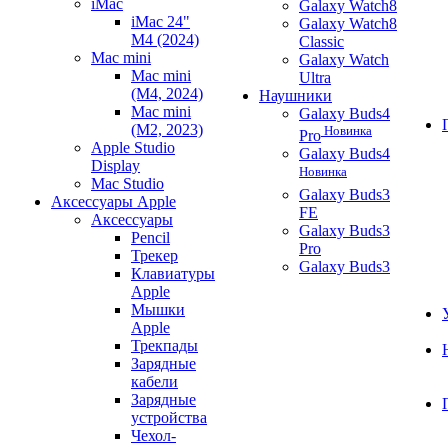
iMac
Galaxy Watch8
iMac 24"
Galaxy Watch8
M4 (2024)
Classic
Mac mini
Galaxy Watch
Mac mini
Ultra
(M4, 2024)
Наушники
Mac mini
Galaxy Buds4
(M2, 2023)
Новинка
Pro
Apple Studio
Galaxy Buds4
Display
Новинка
Mac Studio
Galaxy Buds3
Аксессуары Apple
FE
Аксессуары
Galaxy Buds3
Pencil
Pro
Трекер
Galaxy Buds3
Клавиатуры
Apple
Мышки
Apple
Трекпады
Зарядные
кабели
Зарядные
устройства
Чехол-