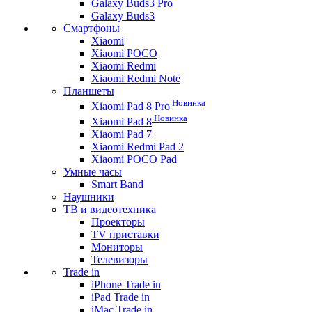
Galaxy Buds3 Pro
Galaxy Buds3
Смартфоны
Xiaomi
Xiaomi POCO
Xiaomi Redmi
Xiaomi Redmi Note
Планшеты
Новинка
Xiaomi Pad 8 Pro
Новинка
Xiaomi Pad 8
Xiaomi Pad 7
Xiaomi Redmi Pad 2
Xiaomi POCO Pad
Умные часы
Smart Band
Наушники
ТВ и видеотехника
Проекторы
TV приставки
Мониторы
Телевизоры
Trade in
iPhone Trade in
iPad Trade in
iMac Trade in