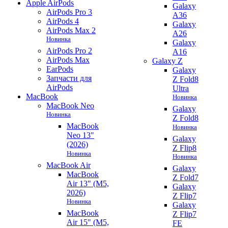
Apple AirPods
Galaxy
AirPods Pro 3
A36
AirPods 4
Galaxy
AirPods Max 2
A26
Новинка
Galaxy
AirPods Pro 2
A16
AirPods Max
Galaxy Z
EarPods
Galaxy
Запчасти для
Z Fold8
AirPods
Ultra
MacBook
Новинка
MacBook Neo
Galaxy
Новинка
Z Fold8
MacBook
Новинка
Neo 13"
Galaxy
(2026)
Z Flip8
Новинка
Новинка
MacBook Air
Galaxy
MacBook
Z Fold7
Air 13" (M5,
Galaxy
2026)
Z Flip7
Новинка
Galaxy
MacBook
Z Flip7
Air 15" (M5,
FE