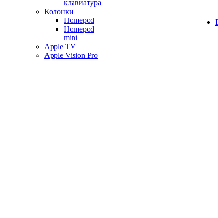
клавиатура
Колонки
Homepod
Homepod
mini
Apple TV
Apple Vision Pro