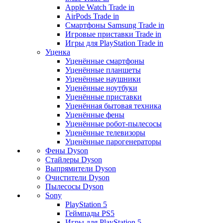
Apple Watch Trade in
AirPods Trade in
Смартфоны Samsung Trade in
Игровые приставки Trade in
Игры для PlayStation Trade in
Уценка
Уценённые смартфоны
Уценённые планшеты
Уценённые наушники
Уценённые ноутбуки
Уценённые приставки
Уценённая бытовая техника
Уценённые фены
Уценённые робот-пылесосы
Уценённые телевизоры
Уценённые парогенераторы
Фены Dyson
Стайлеры Dyson
Выпрямители Dyson
Очистители Dyson
Пылесосы Dyson
Sony
PlayStation 5
Геймпады PS5
Игры для PlayStation 5