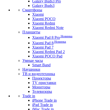
Galaxy Buds3 Pro
Galaxy Buds3
Смартфоны
Xiaomi
Xiaomi POCO
Xiaomi Redmi
Xiaomi Redmi Note
Планшеты
Новинка
Xiaomi Pad 8 Pro
Новинка
Xiaomi Pad 8
Xiaomi Pad 7
Xiaomi Redmi Pad 2
Xiaomi POCO Pad
Умные часы
Smart Band
Наушники
ТВ и видеотехника
Проекторы
TV приставки
Мониторы
Телевизоры
Trade in
iPhone Trade in
iPad Trade in
iMac Trade in