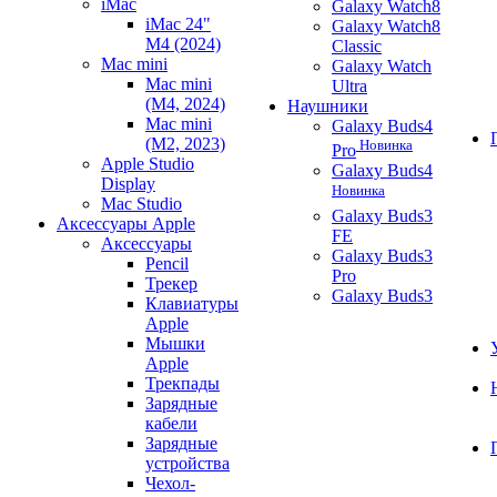
iMac
Galaxy Watch8
iMac 24"
Galaxy Watch8
M4 (2024)
Classic
Mac mini
Galaxy Watch
Mac mini
Ultra
(M4, 2024)
Наушники
Mac mini
Galaxy Buds4
(M2, 2023)
Новинка
Pro
Apple Studio
Galaxy Buds4
Display
Новинка
Mac Studio
Galaxy Buds3
Аксессуары Apple
FE
Аксессуары
Galaxy Buds3
Pencil
Pro
Трекер
Galaxy Buds3
Клавиатуры
Apple
Мышки
Apple
Трекпады
Зарядные
кабели
Зарядные
устройства
Чехол-