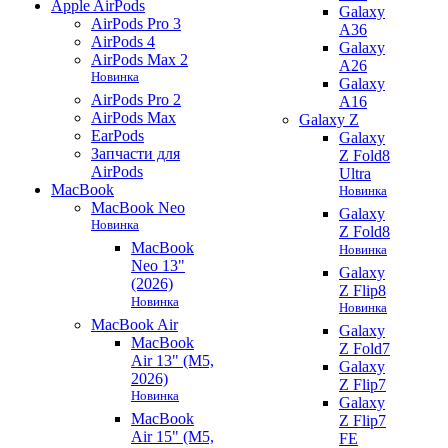
Apple AirPods
Galaxy
AirPods Pro 3
A36
AirPods 4
Galaxy
AirPods Max 2
A26
Новинка
Galaxy
AirPods Pro 2
A16
AirPods Max
Galaxy Z
EarPods
Galaxy
Запчасти для
Z Fold8
AirPods
Ultra
MacBook
Новинка
MacBook Neo
Galaxy
Новинка
Z Fold8
MacBook
Новинка
Neo 13"
Galaxy
(2026)
Z Flip8
Новинка
Новинка
MacBook Air
Galaxy
MacBook
Z Fold7
Air 13" (M5,
Galaxy
2026)
Z Flip7
Новинка
Galaxy
MacBook
Z Flip7
Air 15" (M5,
FE