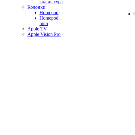
клавиатура
Колонки
Homepod
Homepod
mini
Apple TV
Apple Vision Pro