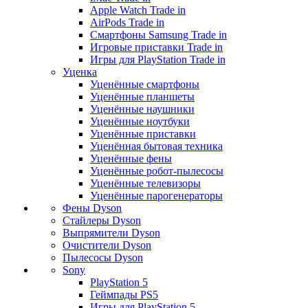
Apple Watch Trade in
AirPods Trade in
Смартфоны Samsung Trade in
Игровые приставки Trade in
Игры для PlayStation Trade in
Уценка
Уценённые смартфоны
Уценённые планшеты
Уценённые наушники
Уценённые ноутбуки
Уценённые приставки
Уценённая бытовая техника
Уценённые фены
Уценённые робот-пылесосы
Уценённые телевизоры
Уценённые парогенераторы
Фены Dyson
Стайлеры Dyson
Выпрямители Dyson
Очистители Dyson
Пылесосы Dyson
Sony
PlayStation 5
Геймпады PS5
Игры для PlayStation 5