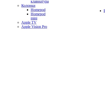
клавиатура
Колонки
Homepod
Homepod
mini
Apple TV
Apple Vision Pro