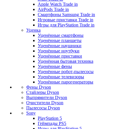
Apple Watch Trade in
AirPods Trade in
Смартфоны Samsung Trade in
Игровые приставки Trade in
Игры для PlayStation Trade in
Уценка
Уценённые смартфоны
Уценённые планшеты
Уценённые наушники
Уценённые ноутбуки
Уценённые приставки
Уценённая бытовая техника
Уценённые фены
Уценённые робот-пылесосы
Уценённые телевизоры
Уценённые парогенераторы
Фены Dyson
Стайлеры Dyson
Выпрямители Dyson
Очистители Dyson
Пылесосы Dyson
Sony
PlayStation 5
Геймпады PS5
Игры для PlayStation 5