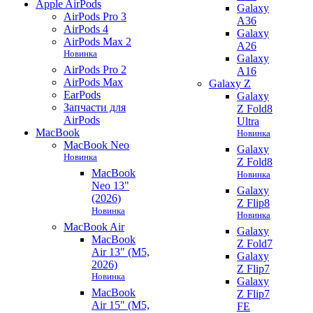
Apple AirPods
Galaxy
AirPods Pro 3
A36
AirPods 4
Galaxy
AirPods Max 2
A26
Новинка
Galaxy
AirPods Pro 2
A16
AirPods Max
Galaxy Z
EarPods
Galaxy
Запчасти для
Z Fold8
AirPods
Ultra
MacBook
Новинка
MacBook Neo
Galaxy
Новинка
Z Fold8
MacBook
Новинка
Neo 13"
Galaxy
(2026)
Z Flip8
Новинка
Новинка
MacBook Air
Galaxy
MacBook
Z Fold7
Air 13" (M5,
Galaxy
2026)
Z Flip7
Новинка
Galaxy
MacBook
Z Flip7
Air 15" (M5,
FE