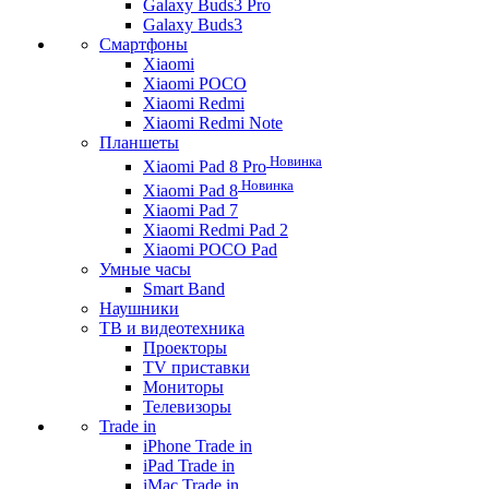
Galaxy Buds3 Pro
Galaxy Buds3
Смартфоны
Xiaomi
Xiaomi POCO
Xiaomi Redmi
Xiaomi Redmi Note
Планшеты
Новинка
Xiaomi Pad 8 Pro
Новинка
Xiaomi Pad 8
Xiaomi Pad 7
Xiaomi Redmi Pad 2
Xiaomi POCO Pad
Умные часы
Smart Band
Наушники
ТВ и видеотехника
Проекторы
TV приставки
Мониторы
Телевизоры
Trade in
iPhone Trade in
iPad Trade in
iMac Trade in