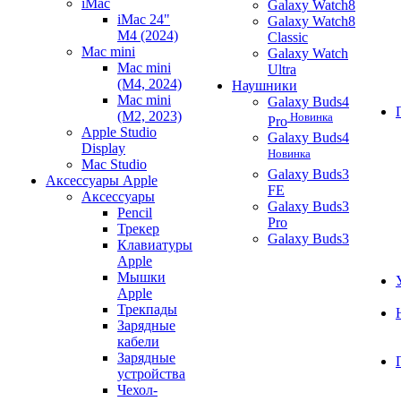
iMac
Galaxy Watch8
iMac 24"
Galaxy Watch8
M4 (2024)
Classic
Mac mini
Galaxy Watch
Mac mini
Ultra
(M4, 2024)
Наушники
Mac mini
Galaxy Buds4
(M2, 2023)
Новинка
Pro
Apple Studio
Galaxy Buds4
Display
Новинка
Mac Studio
Galaxy Buds3
Аксессуары Apple
FE
Аксессуары
Galaxy Buds3
Pencil
Pro
Трекер
Galaxy Buds3
Клавиатуры
Apple
Мышки
Apple
Трекпады
Зарядные
кабели
Зарядные
устройства
Чехол-