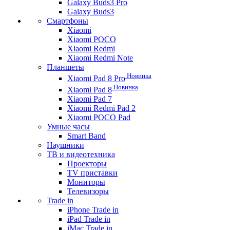
Galaxy Buds3 Pro
Galaxy Buds3
Смартфоны
Xiaomi
Xiaomi POCO
Xiaomi Redmi
Xiaomi Redmi Note
Планшеты
Новинка
Xiaomi Pad 8 Pro
Новинка
Xiaomi Pad 8
Xiaomi Pad 7
Xiaomi Redmi Pad 2
Xiaomi POCO Pad
Умные часы
Smart Band
Наушники
ТВ и видеотехника
Проекторы
TV приставки
Мониторы
Телевизоры
Trade in
iPhone Trade in
iPad Trade in
iMac Trade in