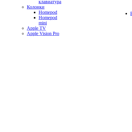
клавиатура
Колонки
Homepod
Homepod
mini
Apple TV
Apple Vision Pro