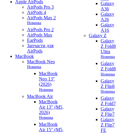
Apple AirPods
Galaxy
AirPods Pro 3
A36
AirPods 4
Galaxy
AirPods Max 2
A26
Новинка
Galaxy
AirPods Pro 2
A16
AirPods Max
Galaxy Z
EarPods
Galaxy
Запчасти для
Z Fold8
AirPods
Ultra
MacBook
Новинка
MacBook Neo
Galaxy
Новинка
Z Fold8
MacBook
Новинка
Neo 13"
Galaxy
(2026)
Z Flip8
Новинка
Новинка
MacBook Air
Galaxy
MacBook
Z Fold7
Air 13" (M5,
Galaxy
2026)
Z Flip7
Новинка
Galaxy
MacBook
Z Flip7
Air 15" (M5,
FE