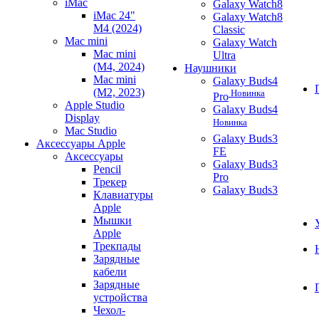
iMac
Galaxy Watch8
iMac 24"
Galaxy Watch8
M4 (2024)
Classic
Mac mini
Galaxy Watch
Mac mini
Ultra
(M4, 2024)
Наушники
Mac mini
Galaxy Buds4
(M2, 2023)
Новинка
Pro
Apple Studio
Galaxy Buds4
Display
Новинка
Mac Studio
Galaxy Buds3
Аксессуары Apple
FE
Аксессуары
Galaxy Buds3
Pencil
Pro
Трекер
Galaxy Buds3
Клавиатуры
Apple
Мышки
Apple
Трекпады
Зарядные
кабели
Зарядные
устройства
Чехол-