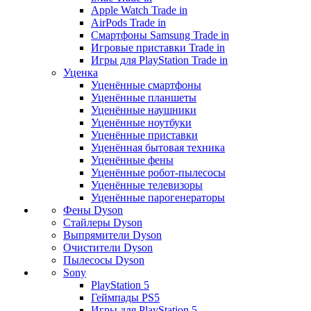
Apple Watch Trade in
AirPods Trade in
Смартфоны Samsung Trade in
Игровые приставки Trade in
Игры для PlayStation Trade in
Уценка
Уценённые смартфоны
Уценённые планшеты
Уценённые наушники
Уценённые ноутбуки
Уценённые приставки
Уценённая бытовая техника
Уценённые фены
Уценённые робот-пылесосы
Уценённые телевизоры
Уценённые парогенераторы
Фены Dyson
Стайлеры Dyson
Выпрямители Dyson
Очистители Dyson
Пылесосы Dyson
Sony
PlayStation 5
Геймпады PS5
Игры для PlayStation 5