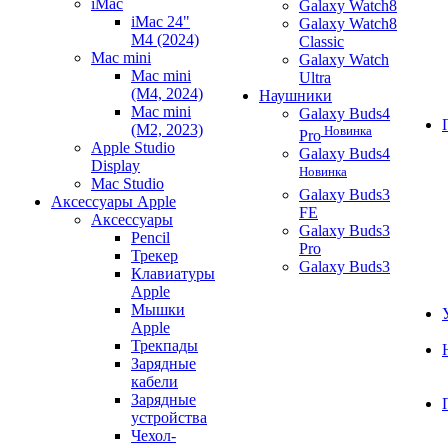
iMac
Galaxy Watch8
iMac 24"
Galaxy Watch8
M4 (2024)
Classic
Mac mini
Galaxy Watch
Mac mini
Ultra
(M4, 2024)
Наушники
Mac mini
Galaxy Buds4
(M2, 2023)
Новинка
Pro
Apple Studio
Galaxy Buds4
Display
Новинка
Mac Studio
Galaxy Buds3
Аксессуары Apple
FE
Аксессуары
Galaxy Buds3
Pencil
Pro
Трекер
Galaxy Buds3
Клавиатуры
Apple
Мышки
Apple
Трекпады
Зарядные
кабели
Зарядные
устройства
Чехол-