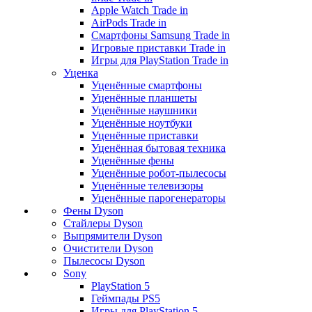
Apple Watch Trade in
AirPods Trade in
Смартфоны Samsung Trade in
Игровые приставки Trade in
Игры для PlayStation Trade in
Уценка
Уценённые смартфоны
Уценённые планшеты
Уценённые наушники
Уценённые ноутбуки
Уценённые приставки
Уценённая бытовая техника
Уценённые фены
Уценённые робот-пылесосы
Уценённые телевизоры
Уценённые парогенераторы
Фены Dyson
Стайлеры Dyson
Выпрямители Dyson
Очистители Dyson
Пылесосы Dyson
Sony
PlayStation 5
Геймпады PS5
Игры для PlayStation 5