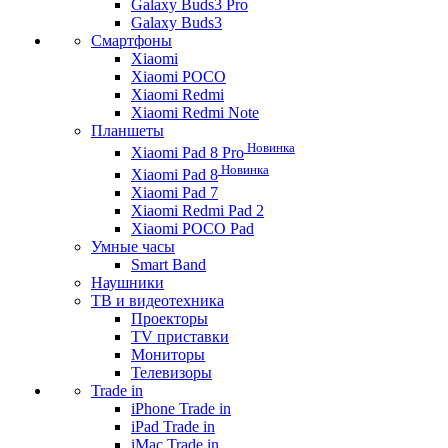
Galaxy Buds3 Pro
Galaxy Buds3
Смартфоны
Xiaomi
Xiaomi POCO
Xiaomi Redmi
Xiaomi Redmi Note
Планшеты
Новинка
Xiaomi Pad 8 Pro
Новинка
Xiaomi Pad 8
Xiaomi Pad 7
Xiaomi Redmi Pad 2
Xiaomi POCO Pad
Умные часы
Smart Band
Наушники
ТВ и видеотехника
Проекторы
TV приставки
Мониторы
Телевизоры
Trade in
iPhone Trade in
iPad Trade in
iMac Trade in