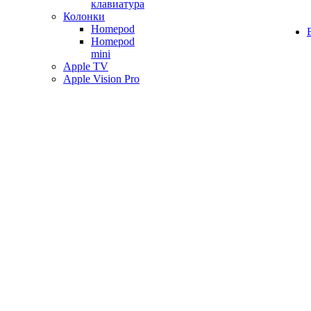
клавиатура
Колонки
Homepod
Homepod
mini
Apple TV
Apple Vision Pro