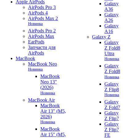
Apple AirPods
Galaxy
AirPods Pro 3
A36
AirPods 4
Galaxy
AirPods Max 2
A26
Новинка
Galaxy
AirPods Pro 2
A16
AirPods Max
Galaxy Z
EarPods
Galaxy
Запчасти для
Z Fold8
AirPods
Ultra
MacBook
Новинка
MacBook Neo
Galaxy
Новинка
Z Fold8
MacBook
Новинка
Neo 13"
Galaxy
(2026)
Z Flip8
Новинка
Новинка
MacBook Air
Galaxy
MacBook
Z Fold7
Air 13" (M5,
Galaxy
2026)
Z Flip7
Новинка
Galaxy
MacBook
Z Flip7
Air 15" (M5,
FE