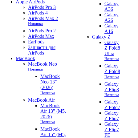
Apple AirPods
Galaxy
AirPods Pro 3
A36
AirPods 4
Galaxy
AirPods Max 2
A26
Новинка
Galaxy
AirPods Pro 2
A16
AirPods Max
Galaxy Z
EarPods
Galaxy
Запчасти для
Z Fold8
AirPods
Ultra
MacBook
Новинка
MacBook Neo
Galaxy
Новинка
Z Fold8
MacBook
Новинка
Neo 13"
Galaxy
(2026)
Z Flip8
Новинка
Новинка
MacBook Air
Galaxy
MacBook
Z Fold7
Air 13" (M5,
Galaxy
2026)
Z Flip7
Новинка
Galaxy
MacBook
Z Flip7
Air 15" (M5,
FE