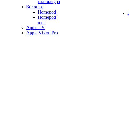
клавиатура
Колонки
Homepod
Homepod
mini
Apple TV
Apple Vision Pro