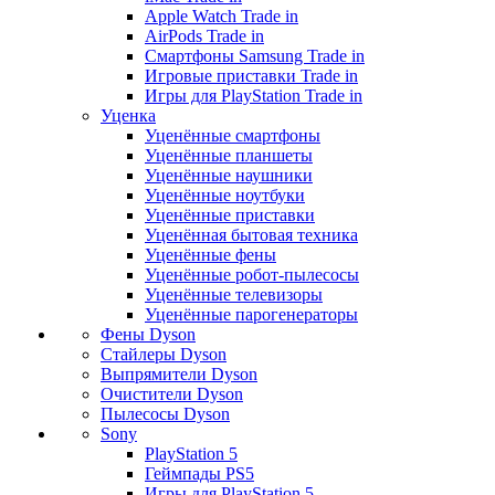
Apple Watch Trade in
AirPods Trade in
Смартфоны Samsung Trade in
Игровые приставки Trade in
Игры для PlayStation Trade in
Уценка
Уценённые смартфоны
Уценённые планшеты
Уценённые наушники
Уценённые ноутбуки
Уценённые приставки
Уценённая бытовая техника
Уценённые фены
Уценённые робот-пылесосы
Уценённые телевизоры
Уценённые парогенераторы
Фены Dyson
Стайлеры Dyson
Выпрямители Dyson
Очистители Dyson
Пылесосы Dyson
Sony
PlayStation 5
Геймпады PS5
Игры для PlayStation 5