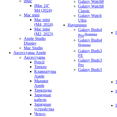
iMac
Galaxy Watch8
iMac 24"
Galaxy Watch8
M4 (2024)
Classic
Mac mini
Galaxy Watch
Mac mini
Ultra
(M4, 2024)
Наушники
Mac mini
Galaxy Buds4
(M2, 2023)
Новинка
Pro
Apple Studio
Galaxy Buds4
Display
Новинка
Mac Studio
Galaxy Buds3
Аксессуары Apple
FE
Аксессуары
Galaxy Buds3
Pencil
Pro
Трекер
Galaxy Buds3
Клавиатуры
Apple
Мышки
Apple
Трекпады
Зарядные
кабели
Зарядные
устройства
Чехол-