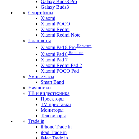
Galaxy Buds3 Pro
Galaxy Buds3
Смартфоны
Xiaomi
Xiaomi POCO
Xiaomi Redmi
Xiaomi Redmi Note
Планшеты
Новинка
Xiaomi Pad 8 Pro
Новинка
Xiaomi Pad 8
Xiaomi Pad 7
Xiaomi Redmi Pad 2
Xiaomi POCO Pad
Умные часы
Smart Band
Наушники
ТВ и видеотехника
Проекторы
TV приставки
Мониторы
Телевизоры
Trade in
iPhone Trade in
iPad Trade in
iMac Trade in