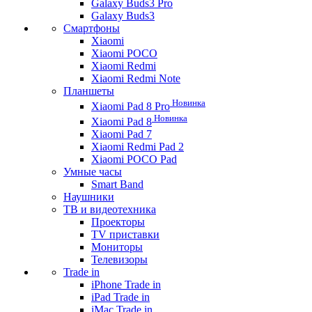
Galaxy Buds3 Pro
Galaxy Buds3
Смартфоны
Xiaomi
Xiaomi POCO
Xiaomi Redmi
Xiaomi Redmi Note
Планшеты
Новинка
Xiaomi Pad 8 Pro
Новинка
Xiaomi Pad 8
Xiaomi Pad 7
Xiaomi Redmi Pad 2
Xiaomi POCO Pad
Умные часы
Smart Band
Наушники
ТВ и видеотехника
Проекторы
TV приставки
Мониторы
Телевизоры
Trade in
iPhone Trade in
iPad Trade in
iMac Trade in