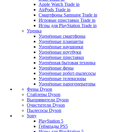
Apple Watch Trade in
AirPods Trade in
Смартфоны Samsung Trade in
Игровые приставки Trade in
Игры для PlayStation Trade in
Уценка
Уценённые смартфоны
Уценённые планшеты
Уценённые наушники
Уценённые ноутбуки
Уценённые приставки
Уценённая бытовая техника
Уценённые фены
Уценённые робот-пылесосы
Уценённые телевизоры
Уценённые парогенераторы
Фены Dyson
Стайлеры Dyson
Выпрямители Dyson
Очистители Dyson
Пылесосы Dyson
Sony
PlayStation 5
Геймпады PS5
Игры для PlayStation 5