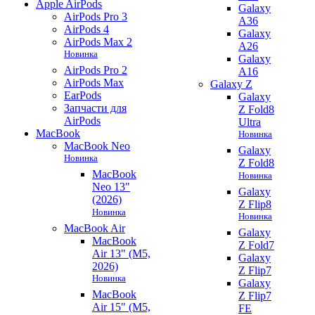
Apple AirPods
Galaxy
AirPods Pro 3
A36
AirPods 4
Galaxy
AirPods Max 2
A26
Новинка
Galaxy
AirPods Pro 2
A16
AirPods Max
Galaxy Z
EarPods
Galaxy
Запчасти для
Z Fold8
AirPods
Ultra
MacBook
Новинка
MacBook Neo
Galaxy
Новинка
Z Fold8
MacBook
Новинка
Neo 13"
Galaxy
(2026)
Z Flip8
Новинка
Новинка
MacBook Air
Galaxy
MacBook
Z Fold7
Air 13" (M5,
Galaxy
2026)
Z Flip7
Новинка
Galaxy
MacBook
Z Flip7
Air 15" (M5,
FE