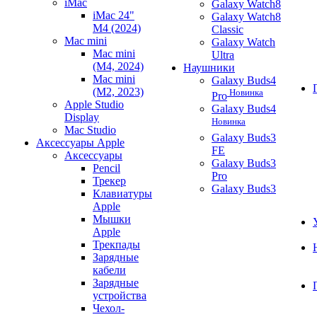
iMac
Galaxy Watch8
iMac 24"
Galaxy Watch8
M4 (2024)
Classic
Mac mini
Galaxy Watch
Mac mini
Ultra
(M4, 2024)
Наушники
Mac mini
Galaxy Buds4
(M2, 2023)
Новинка
Pro
Apple Studio
Galaxy Buds4
Display
Новинка
Mac Studio
Galaxy Buds3
Аксессуары Apple
FE
Аксессуары
Galaxy Buds3
Pencil
Pro
Трекер
Galaxy Buds3
Клавиатуры
Apple
Мышки
Apple
Трекпады
Зарядные
кабели
Зарядные
устройства
Чехол-