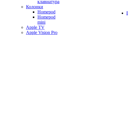
клавиатура
Колонки
Homepod
Homepod
mini
Apple TV
Apple Vision Pro