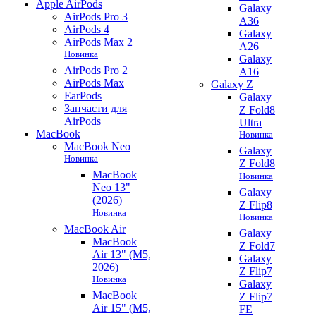
Apple AirPods
Galaxy
AirPods Pro 3
A36
AirPods 4
Galaxy
AirPods Max 2
A26
Новинка
Galaxy
AirPods Pro 2
A16
AirPods Max
Galaxy Z
EarPods
Galaxy
Запчасти для
Z Fold8
AirPods
Ultra
MacBook
Новинка
MacBook Neo
Galaxy
Новинка
Z Fold8
MacBook
Новинка
Neo 13"
Galaxy
(2026)
Z Flip8
Новинка
Новинка
MacBook Air
Galaxy
MacBook
Z Fold7
Air 13" (M5,
Galaxy
2026)
Z Flip7
Новинка
Galaxy
MacBook
Z Flip7
Air 15" (M5,
FE