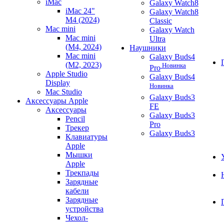
iMac
Galaxy Watch8
iMac 24"
Galaxy Watch8
M4 (2024)
Classic
Mac mini
Galaxy Watch
Mac mini
Ultra
(M4, 2024)
Наушники
Mac mini
Galaxy Buds4
(M2, 2023)
Новинка
Pro
Apple Studio
Galaxy Buds4
Display
Новинка
Mac Studio
Galaxy Buds3
Аксессуары Apple
FE
Аксессуары
Galaxy Buds3
Pencil
Pro
Трекер
Galaxy Buds3
Клавиатуры
Apple
Мышки
Apple
Трекпады
Зарядные
кабели
Зарядные
устройства
Чехол-