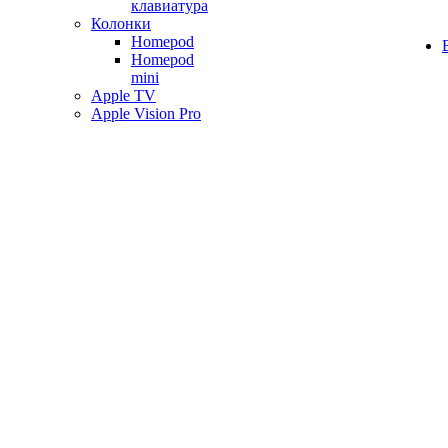
клавиатура
Колонки
Homepod
Homepod
mini
Apple TV
Apple Vision Pro