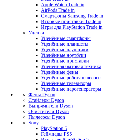
Apple Watch Trade in
AirPods Trade in
Смартфоны Samsung Trade in
Игровые приставки Trade in
Игры для PlayStation Trade in
Уценка
Уценённые смартфоны
Уценённые планшеты
Уценённые наушники
Уценённые ноутбуки
Уценённые приставки
Уценённая бытовая техника
Уценённые фены
Уценённые робот-пылесосы
Уценённые телевизоры
Уценённые парогенераторы
Фены Dyson
Стайлеры Dyson
Выпрямители Dyson
Очистители Dyson
Пылесосы Dyson
Sony
PlayStation 5
Геймпады PS5
Игры для PlayStation 5