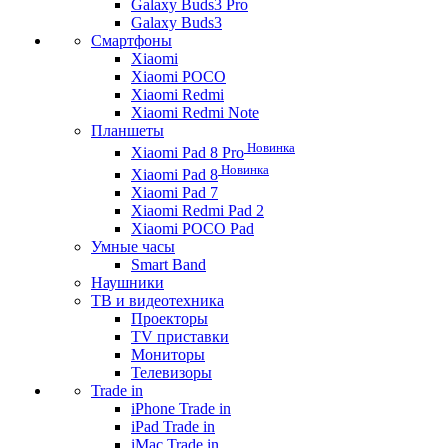
Galaxy Buds3 Pro
Galaxy Buds3
Смартфоны
Xiaomi
Xiaomi POCO
Xiaomi Redmi
Xiaomi Redmi Note
Планшеты
Новинка
Xiaomi Pad 8 Pro
Новинка
Xiaomi Pad 8
Xiaomi Pad 7
Xiaomi Redmi Pad 2
Xiaomi POCO Pad
Умные часы
Smart Band
Наушники
ТВ и видеотехника
Проекторы
TV приставки
Мониторы
Телевизоры
Trade in
iPhone Trade in
iPad Trade in
iMac Trade in