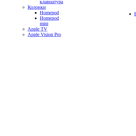
клавиатура
Колонки
Homepod
Homepod
mini
Apple TV
Apple Vision Pro