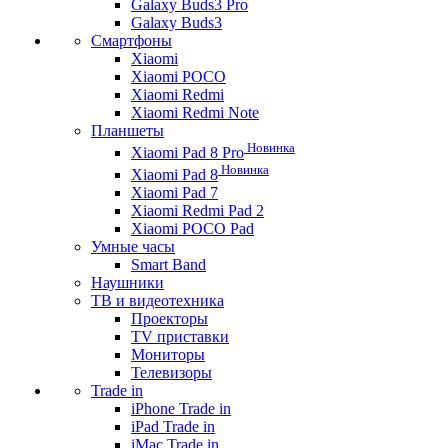
Galaxy Buds3 Pro
Galaxy Buds3
Смартфоны
Xiaomi
Xiaomi POCO
Xiaomi Redmi
Xiaomi Redmi Note
Планшеты
Новинка
Xiaomi Pad 8 Pro
Новинка
Xiaomi Pad 8
Xiaomi Pad 7
Xiaomi Redmi Pad 2
Xiaomi POCO Pad
Умные часы
Smart Band
Наушники
ТВ и видеотехника
Проекторы
TV приставки
Мониторы
Телевизоры
Trade in
iPhone Trade in
iPad Trade in
iMac Trade in