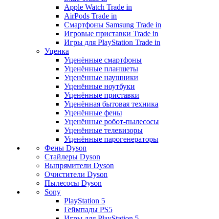
Apple Watch Trade in
AirPods Trade in
Смартфоны Samsung Trade in
Игровые приставки Trade in
Игры для PlayStation Trade in
Уценка
Уценённые смартфоны
Уценённые планшеты
Уценённые наушники
Уценённые ноутбуки
Уценённые приставки
Уценённая бытовая техника
Уценённые фены
Уценённые робот-пылесосы
Уценённые телевизоры
Уценённые парогенераторы
Фены Dyson
Стайлеры Dyson
Выпрямители Dyson
Очистители Dyson
Пылесосы Dyson
Sony
PlayStation 5
Геймпады PS5
Игры для PlayStation 5