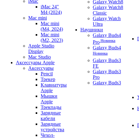
iMac
Galaxy Watch8
iMac 24"
Galaxy Watch8
M4 (2024)
Classic
Mac mini
Galaxy Watch
Mac mini
Ultra
(M4, 2024)
Наушники
Mac mini
Galaxy Buds4
(M2, 2023)
Новинка
Pro
Apple Studio
Galaxy Buds4
Display
Новинка
Mac Studio
Galaxy Buds3
Аксессуары Apple
FE
Аксессуары
Galaxy Buds3
Pencil
Pro
Трекер
Galaxy Buds3
Клавиатуры
Apple
Мышки
Apple
Трекпады
Зарядные
кабели
Зарядные
устройства
Чехол-