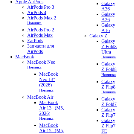
Apple AirPods
Galaxy
AirPods Pro 3
A36
AirPods 4
Galaxy
AirPods Max 2
A26
Новинка
Galaxy
AirPods Pro 2
A16
AirPods Max
Galaxy Z
EarPods
Galaxy
Запчасти для
Z Fold8
AirPods
Ultra
MacBook
Новинка
MacBook Neo
Galaxy
Новинка
Z Fold8
MacBook
Новинка
Neo 13"
Galaxy
(2026)
Z Flip8
Новинка
Новинка
MacBook Air
Galaxy
MacBook
Z Fold7
Air 13" (M5,
Galaxy
2026)
Z Flip7
Новинка
Galaxy
MacBook
Z Flip7
Air 15" (M5,
FE