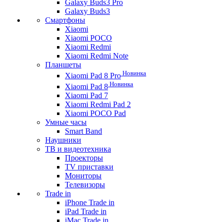
Galaxy Buds3 Pro
Galaxy Buds3
Смартфоны
Xiaomi
Xiaomi POCO
Xiaomi Redmi
Xiaomi Redmi Note
Планшеты
Новинка
Xiaomi Pad 8 Pro
Новинка
Xiaomi Pad 8
Xiaomi Pad 7
Xiaomi Redmi Pad 2
Xiaomi POCO Pad
Умные часы
Smart Band
Наушники
ТВ и видеотехника
Проекторы
TV приставки
Мониторы
Телевизоры
Trade in
iPhone Trade in
iPad Trade in
iMac Trade in