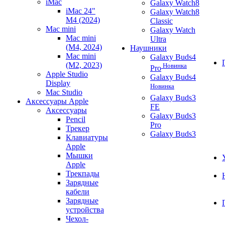
iMac
Galaxy Watch8
iMac 24"
Galaxy Watch8
M4 (2024)
Classic
Mac mini
Galaxy Watch
Mac mini
Ultra
(M4, 2024)
Наушники
Mac mini
Galaxy Buds4
(M2, 2023)
Новинка
Pro
Apple Studio
Galaxy Buds4
Display
Новинка
Mac Studio
Galaxy Buds3
Аксессуары Apple
FE
Аксессуары
Galaxy Buds3
Pencil
Pro
Трекер
Galaxy Buds3
Клавиатуры
Apple
Мышки
Apple
Трекпады
Зарядные
кабели
Зарядные
устройства
Чехол-