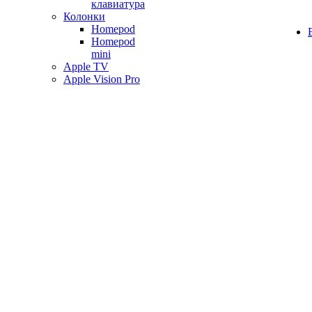
клавиатура
Колонки
Homepod
Homepod
mini
Apple TV
Apple Vision Pro