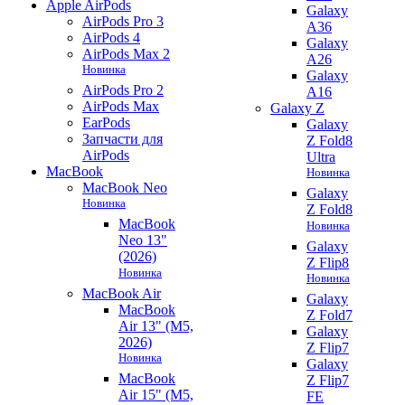
Apple AirPods
Galaxy
AirPods Pro 3
A36
AirPods 4
Galaxy
AirPods Max 2
A26
Новинка
Galaxy
AirPods Pro 2
A16
AirPods Max
Galaxy Z
EarPods
Galaxy
Запчасти для
Z Fold8
AirPods
Ultra
MacBook
Новинка
MacBook Neo
Galaxy
Новинка
Z Fold8
MacBook
Новинка
Neo 13"
Galaxy
(2026)
Z Flip8
Новинка
Новинка
MacBook Air
Galaxy
MacBook
Z Fold7
Air 13" (M5,
Galaxy
2026)
Z Flip7
Новинка
Galaxy
MacBook
Z Flip7
Air 15" (M5,
FE