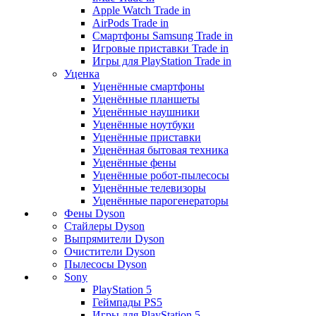
Apple Watch Trade in
AirPods Trade in
Смартфоны Samsung Trade in
Игровые приставки Trade in
Игры для PlayStation Trade in
Уценка
Уценённые смартфоны
Уценённые планшеты
Уценённые наушники
Уценённые ноутбуки
Уценённые приставки
Уценённая бытовая техника
Уценённые фены
Уценённые робот-пылесосы
Уценённые телевизоры
Уценённые парогенераторы
Фены Dyson
Стайлеры Dyson
Выпрямители Dyson
Очистители Dyson
Пылесосы Dyson
Sony
PlayStation 5
Геймпады PS5
Игры для PlayStation 5