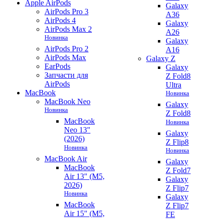
Apple AirPods
Galaxy
AirPods Pro 3
A36
AirPods 4
Galaxy
AirPods Max 2
A26
Новинка
Galaxy
AirPods Pro 2
A16
AirPods Max
Galaxy Z
EarPods
Galaxy
Запчасти для
Z Fold8
AirPods
Ultra
MacBook
Новинка
MacBook Neo
Galaxy
Новинка
Z Fold8
MacBook
Новинка
Neo 13"
Galaxy
(2026)
Z Flip8
Новинка
Новинка
MacBook Air
Galaxy
MacBook
Z Fold7
Air 13" (M5,
Galaxy
2026)
Z Flip7
Новинка
Galaxy
MacBook
Z Flip7
Air 15" (M5,
FE