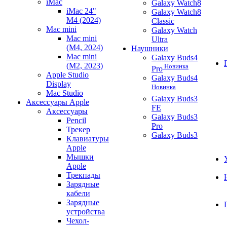
iMac
Galaxy Watch8
iMac 24"
Galaxy Watch8
M4 (2024)
Classic
Mac mini
Galaxy Watch
Mac mini
Ultra
(M4, 2024)
Наушники
Mac mini
Galaxy Buds4
(M2, 2023)
Новинка
Pro
Apple Studio
Galaxy Buds4
Display
Новинка
Mac Studio
Galaxy Buds3
Аксессуары Apple
FE
Аксессуары
Galaxy Buds3
Pencil
Pro
Трекер
Galaxy Buds3
Клавиатуры
Apple
Мышки
Apple
Трекпады
Зарядные
кабели
Зарядные
устройства
Чехол-