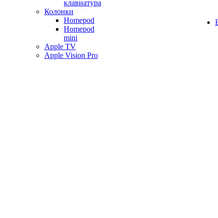
клавиатура
Колонки
Homepod
Homepod
mini
Apple TV
Apple Vision Pro