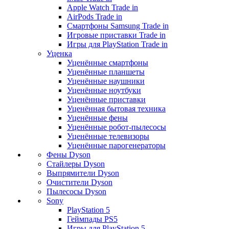
Apple Watch Trade in
AirPods Trade in
Смартфоны Samsung Trade in
Игровые приставки Trade in
Игры для PlayStation Trade in
Уценка
Уценённые смартфоны
Уценённые планшеты
Уценённые наушники
Уценённые ноутбуки
Уценённые приставки
Уценённая бытовая техника
Уценённые фены
Уценённые робот-пылесосы
Уценённые телевизоры
Уценённые парогенераторы
Фены Dyson
Стайлеры Dyson
Выпрямители Dyson
Очистители Dyson
Пылесосы Dyson
Sony
PlayStation 5
Геймпады PS5
Игры для PlayStation 5