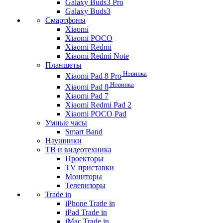
Galaxy Buds3 Pro
Galaxy Buds3
Смартфоны
Xiaomi
Xiaomi POCO
Xiaomi Redmi
Xiaomi Redmi Note
Планшеты
Новинка
Xiaomi Pad 8 Pro
Новинка
Xiaomi Pad 8
Xiaomi Pad 7
Xiaomi Redmi Pad 2
Xiaomi POCO Pad
Умные часы
Smart Band
Наушники
ТВ и видеотехника
Проекторы
TV приставки
Мониторы
Телевизоры
Trade in
iPhone Trade in
iPad Trade in
iMac Trade in