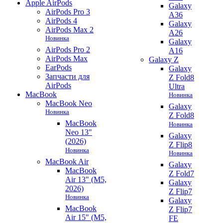
Apple AirPods
Galaxy
AirPods Pro 3
A36
AirPods 4
Galaxy
AirPods Max 2
A26
Новинка
Galaxy
AirPods Pro 2
A16
AirPods Max
Galaxy Z
EarPods
Galaxy
Запчасти для
Z Fold8
AirPods
Ultra
MacBook
Новинка
MacBook Neo
Galaxy
Новинка
Z Fold8
MacBook
Новинка
Neo 13"
Galaxy
(2026)
Z Flip8
Новинка
Новинка
MacBook Air
Galaxy
MacBook
Z Fold7
Air 13" (M5,
Galaxy
2026)
Z Flip7
Новинка
Galaxy
MacBook
Z Flip7
Air 15" (M5,
FE