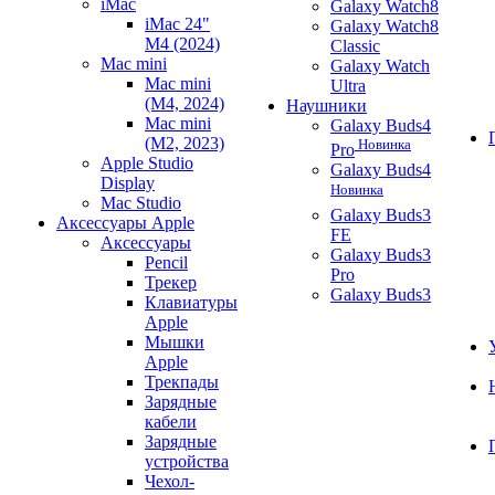
iMac
Galaxy Watch8
iMac 24"
Galaxy Watch8
M4 (2024)
Classic
Mac mini
Galaxy Watch
Mac mini
Ultra
(M4, 2024)
Наушники
Mac mini
Galaxy Buds4
(M2, 2023)
Новинка
Pro
Apple Studio
Galaxy Buds4
Display
Новинка
Mac Studio
Galaxy Buds3
Аксессуары Apple
FE
Аксессуары
Galaxy Buds3
Pencil
Pro
Трекер
Galaxy Buds3
Клавиатуры
Apple
Мышки
Apple
Трекпады
Зарядные
кабели
Зарядные
устройства
Чехол-