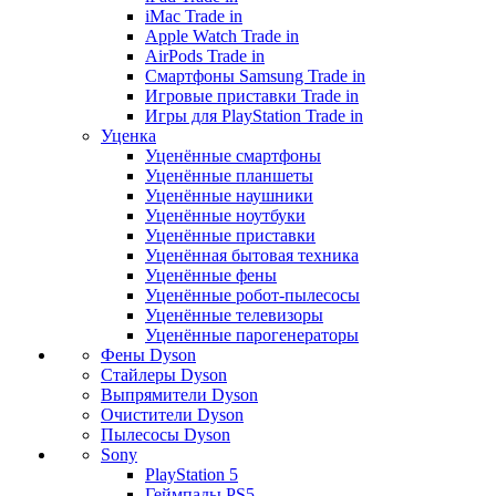
iMac Trade in
Apple Watch Trade in
AirPods Trade in
Смартфоны Samsung Trade in
Игровые приставки Trade in
Игры для PlayStation Trade in
Уценка
Уценённые смартфоны
Уценённые планшеты
Уценённые наушники
Уценённые ноутбуки
Уценённые приставки
Уценённая бытовая техника
Уценённые фены
Уценённые робот-пылесосы
Уценённые телевизоры
Уценённые парогенераторы
Фены Dyson
Стайлеры Dyson
Выпрямители Dyson
Очистители Dyson
Пылесосы Dyson
Sony
PlayStation 5
Геймпады PS5