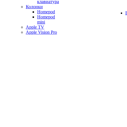
клавиатура
Колонки
Homepod
Homepod
mini
Apple TV
Apple Vision Pro