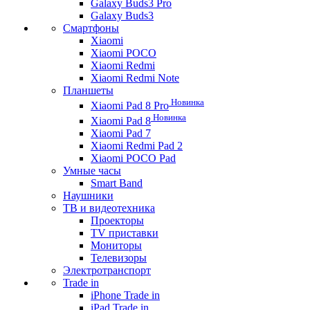
Galaxy Buds3 Pro
Galaxy Buds3
Смартфоны
Xiaomi
Xiaomi POCO
Xiaomi Redmi
Xiaomi Redmi Note
Планшеты
Новинка
Xiaomi Pad 8 Pro
Новинка
Xiaomi Pad 8
Xiaomi Pad 7
Xiaomi Redmi Pad 2
Xiaomi POCO Pad
Умные часы
Smart Band
Наушники
ТВ и видеотехника
Проекторы
TV приставки
Мониторы
Телевизоры
Электротранспорт
Trade in
iPhone Trade in
iPad Trade in