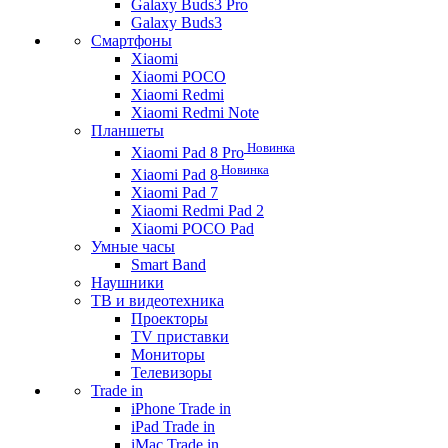
Galaxy Buds3 Pro
Galaxy Buds3
Смартфоны
Xiaomi
Xiaomi POCO
Xiaomi Redmi
Xiaomi Redmi Note
Планшеты
Новинка
Xiaomi Pad 8 Pro
Новинка
Xiaomi Pad 8
Xiaomi Pad 7
Xiaomi Redmi Pad 2
Xiaomi POCO Pad
Умные часы
Smart Band
Наушники
ТВ и видеотехника
Проекторы
TV приставки
Мониторы
Телевизоры
Trade in
iPhone Trade in
iPad Trade in
iMac Trade in