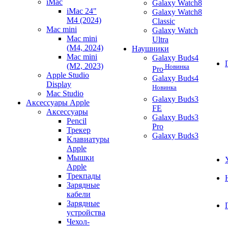
iMac
Galaxy Watch8
iMac 24"
Galaxy Watch8
M4 (2024)
Classic
Mac mini
Galaxy Watch
Mac mini
Ultra
(M4, 2024)
Наушники
Mac mini
Galaxy Buds4
(M2, 2023)
Новинка
Pro
Apple Studio
Galaxy Buds4
Display
Новинка
Mac Studio
Galaxy Buds3
Аксессуары Apple
FE
Аксессуары
Galaxy Buds3
Pencil
Pro
Трекер
Galaxy Buds3
Клавиатуры
Apple
Мышки
Apple
Трекпады
Зарядные
кабели
Зарядные
устройства
Чехол-