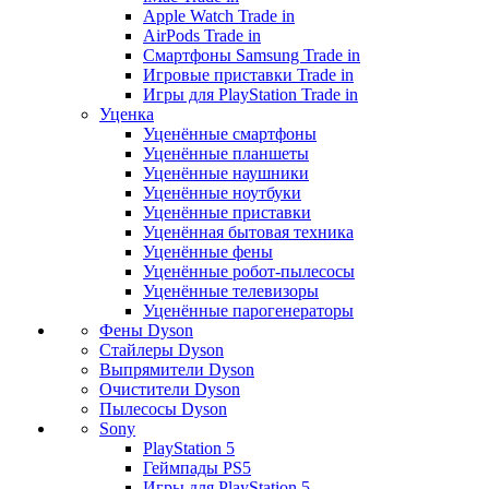
Apple Watch Trade in
AirPods Trade in
Смартфоны Samsung Trade in
Игровые приставки Trade in
Игры для PlayStation Trade in
Уценка
Уценённые смартфоны
Уценённые планшеты
Уценённые наушники
Уценённые ноутбуки
Уценённые приставки
Уценённая бытовая техника
Уценённые фены
Уценённые робот-пылесосы
Уценённые телевизоры
Уценённые парогенераторы
Фены Dyson
Стайлеры Dyson
Выпрямители Dyson
Очистители Dyson
Пылесосы Dyson
Sony
PlayStation 5
Геймпады PS5
Игры для PlayStation 5