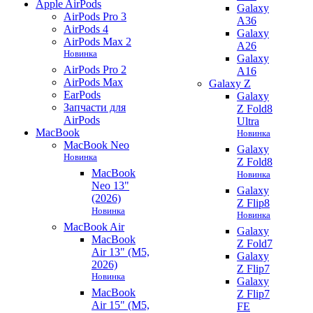
Apple AirPods
Galaxy
AirPods Pro 3
A36
AirPods 4
Galaxy
AirPods Max 2
A26
Новинка
Galaxy
AirPods Pro 2
A16
AirPods Max
Galaxy Z
EarPods
Galaxy
Запчасти для
Z Fold8
AirPods
Ultra
MacBook
Новинка
MacBook Neo
Galaxy
Новинка
Z Fold8
MacBook
Новинка
Neo 13"
Galaxy
(2026)
Z Flip8
Новинка
Новинка
MacBook Air
Galaxy
MacBook
Z Fold7
Air 13" (M5,
Galaxy
2026)
Z Flip7
Новинка
Galaxy
MacBook
Z Flip7
Air 15" (M5,
FE