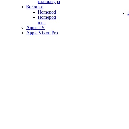
клавиатура
Колонки
Homepod
Homepod
mini
Apple TV
Apple Vision Pro