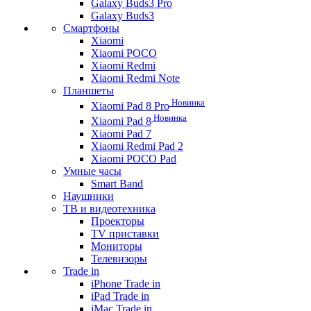
Galaxy Buds3 Pro
Galaxy Buds3
Смартфоны
Xiaomi
Xiaomi POCO
Xiaomi Redmi
Xiaomi Redmi Note
Планшеты
Новинка
Xiaomi Pad 8 Pro
Новинка
Xiaomi Pad 8
Xiaomi Pad 7
Xiaomi Redmi Pad 2
Xiaomi POCO Pad
Умные часы
Smart Band
Наушники
ТВ и видеотехника
Проекторы
TV приставки
Мониторы
Телевизоры
Trade in
iPhone Trade in
iPad Trade in
iMac Trade in