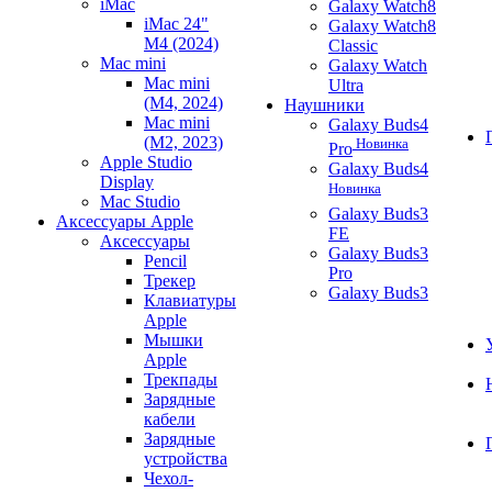
iMac
Galaxy Watch8
iMac 24"
Galaxy Watch8
M4 (2024)
Classic
Mac mini
Galaxy Watch
Mac mini
Ultra
(M4, 2024)
Наушники
Mac mini
Galaxy Buds4
(M2, 2023)
Новинка
Pro
Apple Studio
Galaxy Buds4
Display
Новинка
Mac Studio
Galaxy Buds3
Аксессуары Apple
FE
Аксессуары
Galaxy Buds3
Pencil
Pro
Трекер
Galaxy Buds3
Клавиатуры
Apple
Мышки
Apple
Трекпады
Зарядные
кабели
Зарядные
устройства
Чехол-