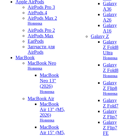
Apple AirPods
Galaxy
AirPods Pro 3
A36
AirPods 4
Galaxy
AirPods Max 2
A26
Новинка
Galaxy
AirPods Pro 2
A16
AirPods Max
Galaxy Z
EarPods
Galaxy
Запчасти для
Z Fold8
AirPods
Ultra
MacBook
Новинка
MacBook Neo
Galaxy
Новинка
Z Fold8
MacBook
Новинка
Neo 13"
Galaxy
(2026)
Z Flip8
Новинка
Новинка
MacBook Air
Galaxy
MacBook
Z Fold7
Air 13" (M5,
Galaxy
2026)
Z Flip7
Новинка
Galaxy
MacBook
Z Flip7
Air 15" (M5,
FE