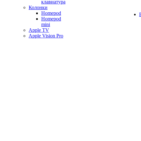
клавиатура
Колонки
Homepod
Homepod
mini
Apple TV
Apple Vision Pro