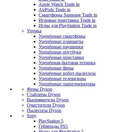
Apple Watch Trade in
AirPods Trade in
Смартфоны Samsung Trade in
Игровые приставки Trade in
Игры для PlayStation Trade in
Уценка
Уценённые смартфоны
Уценённые планшеты
Уценённые наушники
Уценённые ноутбуки
Уценённые приставки
Уценённая бытовая техника
Уценённые фены
Уценённые робот-пылесосы
Уценённые телевизоры
Уценённые парогенераторы
Фены Dyson
Стайлеры Dyson
Выпрямители Dyson
Очистители Dyson
Пылесосы Dyson
Sony
PlayStation 5
Геймпады PS5
Игры для PlayStation 5