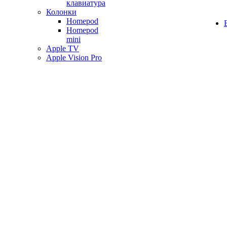
клавиатура
Колонки
Homepod
Homepod
mini
Apple TV
Apple Vision Pro