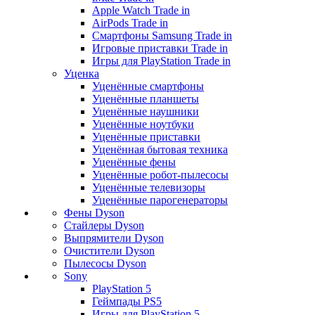
Apple Watch Trade in
AirPods Trade in
Смартфоны Samsung Trade in
Игровые приставки Trade in
Игры для PlayStation Trade in
Уценка
Уценённые смартфоны
Уценённые планшеты
Уценённые наушники
Уценённые ноутбуки
Уценённые приставки
Уценённая бытовая техника
Уценённые фены
Уценённые робот-пылесосы
Уценённые телевизоры
Уценённые парогенераторы
Фены Dyson
Стайлеры Dyson
Выпрямители Dyson
Очистители Dyson
Пылесосы Dyson
Sony
PlayStation 5
Геймпады PS5
Игры для PlayStation 5