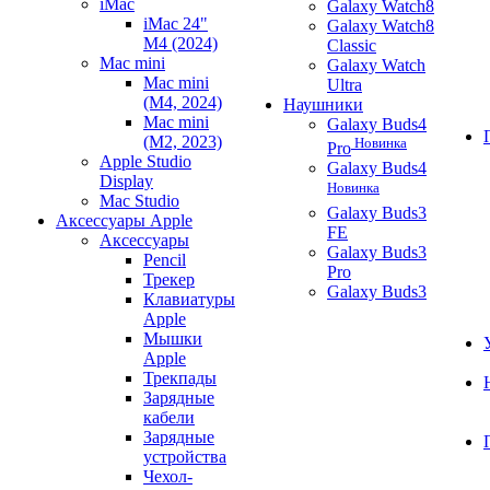
iMac
Galaxy Watch8
iMac 24"
Galaxy Watch8
M4 (2024)
Classic
Mac mini
Galaxy Watch
Mac mini
Ultra
(M4, 2024)
Наушники
Mac mini
Galaxy Buds4
(M2, 2023)
Новинка
Pro
Apple Studio
Galaxy Buds4
Display
Новинка
Mac Studio
Galaxy Buds3
Аксессуары Apple
FE
Аксессуары
Galaxy Buds3
Pencil
Pro
Трекер
Galaxy Buds3
Клавиатуры
Apple
Мышки
Apple
Трекпады
Зарядные
кабели
Зарядные
устройства
Чехол-