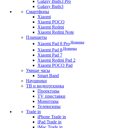
Galaxy Buds3 Pro
Galaxy Buds3
Смартфоны
Xiaomi
Xiaomi POCO
Xiaomi Redmi
Xiaomi Redmi Note
Планшеты
Новинка
Xiaomi Pad 8 Pro
Новинка
Xiaomi Pad 8
Xiaomi Pad 7
Xiaomi Redmi Pad 2
Xiaomi POCO Pad
Умные часы
Smart Band
Наушники
ТВ и видеотехника
Проекторы
TV приставки
Мониторы
Телевизоры
Trade in
iPhone Trade in
iPad Trade in
iMac Trade in