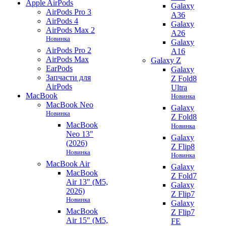
Apple AirPods
Galaxy
AirPods Pro 3
A36
AirPods 4
Galaxy
AirPods Max 2
A26
Новинка
Galaxy
AirPods Pro 2
A16
AirPods Max
Galaxy Z
EarPods
Galaxy
Запчасти для
Z Fold8
AirPods
Ultra
MacBook
Новинка
MacBook Neo
Galaxy
Новинка
Z Fold8
MacBook
Новинка
Neo 13"
Galaxy
(2026)
Z Flip8
Новинка
Новинка
MacBook Air
Galaxy
MacBook
Z Fold7
Air 13" (M5,
Galaxy
2026)
Z Flip7
Новинка
Galaxy
MacBook
Z Flip7
Air 15" (M5,
FE