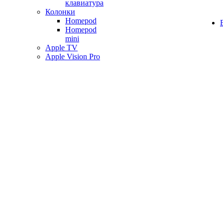
клавиатура
Колонки
Homepod
Homepod
mini
Apple TV
Apple Vision Pro