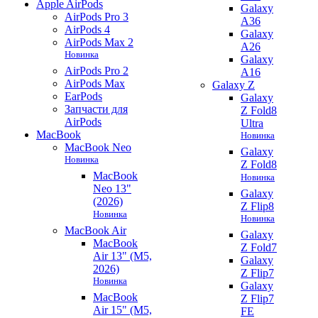
Apple AirPods
Galaxy
AirPods Pro 3
A36
AirPods 4
Galaxy
AirPods Max 2
A26
Новинка
Galaxy
AirPods Pro 2
A16
AirPods Max
Galaxy Z
EarPods
Galaxy
Запчасти для
Z Fold8
AirPods
Ultra
MacBook
Новинка
MacBook Neo
Galaxy
Новинка
Z Fold8
MacBook
Новинка
Neo 13"
Galaxy
(2026)
Z Flip8
Новинка
Новинка
MacBook Air
Galaxy
MacBook
Z Fold7
Air 13" (M5,
Galaxy
2026)
Z Flip7
Новинка
Galaxy
MacBook
Z Flip7
Air 15" (M5,
FE