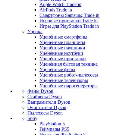
Apple Watch Trade in
AirPods Trade in
Смартфоны Samsung Trade in
Игровые приставки Trade in
Игры для PlayStation Trade in
Уценка
Уценённые смартфоны
Уценённые планшеты
Уценённые наушники
Уценённые ноутбуки
Уценённые приставки
Уценённая бытовая техника
Уценённые фены
Уценённые робот-пылесосы
Уценённые телевизоры
Уценённые парогенераторы
Фены Dyson
Стайлеры Dyson
Выпрямители Dyson
Очистители Dyson
Пылесосы Dyson
Sony
PlayStation 5
Геймпады PS5
Игры для PlayStation 5