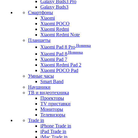
Galaxy Buds3 Pro
Galaxy Buds3
Смартфоны
Xiaomi
Xiaomi POCO
Xiaomi Redmi
Xiaomi Redmi Note
Планшеты
Новинка
Xiaomi Pad 8 Pro
Новинка
Xiaomi Pad 8
Xiaomi Pad 7
Xiaomi Redmi Pad 2
Xiaomi POCO Pad
Умные часы
Smart Band
Наушники
ТВ и видеотехника
Проекторы
TV приставки
Мониторы
Телевизоры
Trade in
iPhone Trade in
iPad Trade in
iMac Trade in