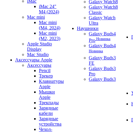
iMac
Galaxy Watch8
iMac 24"
Galaxy Watch8
M4 (2024)
Classic
Mac mini
Galaxy Watch
Mac mini
Ultra
(M4, 2024)
Наушники
Mac mini
Galaxy Buds4
(M2, 2023)
Новинка
Pro
Apple Studio
Galaxy Buds4
Display
Новинка
Mac Studio
Galaxy Buds3
Аксессуары Apple
FE
Аксессуары
Galaxy Buds3
Pencil
Pro
Трекер
Galaxy Buds3
Клавиатуры
Apple
Мышки
Apple
Трекпады
Зарядные
кабели
Зарядные
устройства
Чехол-