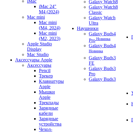
iMac
Galaxy Watch8
iMac 24"
Galaxy Watch8
M4 (2024)
Classic
Mac mini
Galaxy Watch
Mac mini
Ultra
(M4, 2024)
Наушники
Mac mini
Galaxy Buds4
(M2, 2023)
Новинка
Pro
Apple Studio
Galaxy Buds4
Display
Новинка
Mac Studio
Galaxy Buds3
Аксессуары Apple
FE
Аксессуары
Galaxy Buds3
Pencil
Pro
Трекер
Galaxy Buds3
Клавиатуры
Apple
Мышки
Apple
Трекпады
Зарядные
кабели
Зарядные
устройства
Чехол-