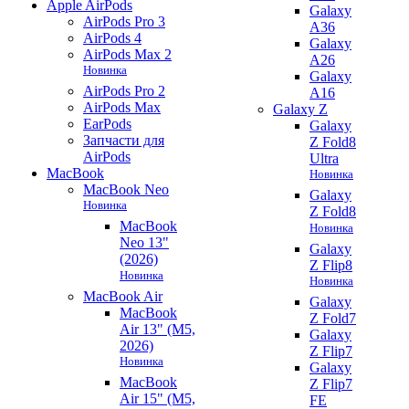
Apple AirPods
Galaxy
AirPods Pro 3
A36
AirPods 4
Galaxy
AirPods Max 2
A26
Новинка
Galaxy
AirPods Pro 2
A16
AirPods Max
Galaxy Z
EarPods
Galaxy
Запчасти для
Z Fold8
AirPods
Ultra
MacBook
Новинка
MacBook Neo
Galaxy
Новинка
Z Fold8
MacBook
Новинка
Neo 13"
Galaxy
(2026)
Z Flip8
Новинка
Новинка
MacBook Air
Galaxy
MacBook
Z Fold7
Air 13" (M5,
Galaxy
2026)
Z Flip7
Новинка
Galaxy
MacBook
Z Flip7
Air 15" (M5,
FE