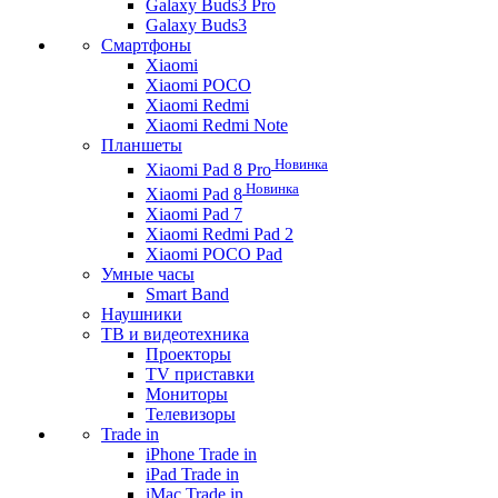
Galaxy Buds3 Pro
Galaxy Buds3
Смартфоны
Xiaomi
Xiaomi POCO
Xiaomi Redmi
Xiaomi Redmi Note
Планшеты
Новинка
Xiaomi Pad 8 Pro
Новинка
Xiaomi Pad 8
Xiaomi Pad 7
Xiaomi Redmi Pad 2
Xiaomi POCO Pad
Умные часы
Smart Band
Наушники
ТВ и видеотехника
Проекторы
TV приставки
Мониторы
Телевизоры
Trade in
iPhone Trade in
iPad Trade in
iMac Trade in