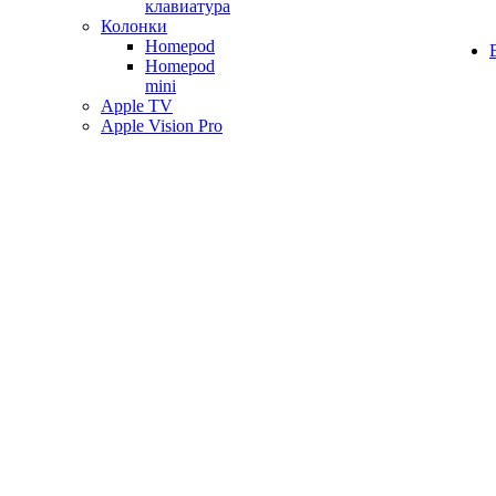
клавиатура
Колонки
Homepod
Homepod
mini
Apple TV
Apple Vision Pro