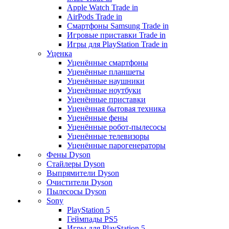
Apple Watch Trade in
AirPods Trade in
Смартфоны Samsung Trade in
Игровые приставки Trade in
Игры для PlayStation Trade in
Уценка
Уценённые смартфоны
Уценённые планшеты
Уценённые наушники
Уценённые ноутбуки
Уценённые приставки
Уценённая бытовая техника
Уценённые фены
Уценённые робот-пылесосы
Уценённые телевизоры
Уценённые парогенераторы
Фены Dyson
Стайлеры Dyson
Выпрямители Dyson
Очистители Dyson
Пылесосы Dyson
Sony
PlayStation 5
Геймпады PS5
Игры для PlayStation 5