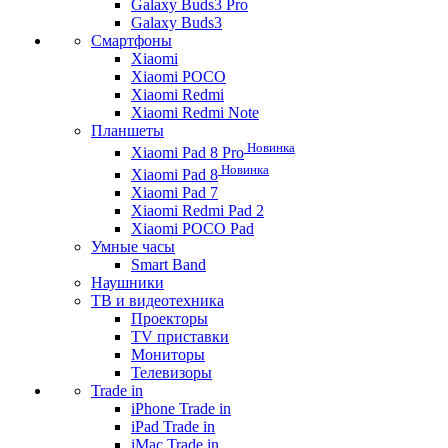
Galaxy Buds3 Pro
Galaxy Buds3
Смартфоны
Xiaomi
Xiaomi POCO
Xiaomi Redmi
Xiaomi Redmi Note
Планшеты
Новинка
Xiaomi Pad 8 Pro
Новинка
Xiaomi Pad 8
Xiaomi Pad 7
Xiaomi Redmi Pad 2
Xiaomi POCO Pad
Умные часы
Smart Band
Наушники
ТВ и видеотехника
Проекторы
TV приставки
Мониторы
Телевизоры
Trade in
iPhone Trade in
iPad Trade in
iMac Trade in