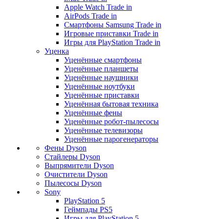
Apple Watch Trade in
AirPods Trade in
Смартфоны Samsung Trade in
Игровые приставки Trade in
Игры для PlayStation Trade in
Уценка
Уценённые смартфоны
Уценённые планшеты
Уценённые наушники
Уценённые ноутбуки
Уценённые приставки
Уценённая бытовая техника
Уценённые фены
Уценённые робот-пылесосы
Уценённые телевизоры
Уценённые парогенераторы
Фены Dyson
Стайлеры Dyson
Выпрямители Dyson
Очистители Dyson
Пылесосы Dyson
Sony
PlayStation 5
Геймпады PS5
Игры для PlayStation 5