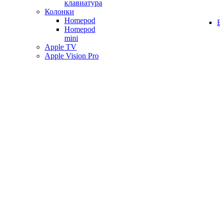
клавиатура
Колонки
Homepod
Homepod
mini
Apple TV
Apple Vision Pro