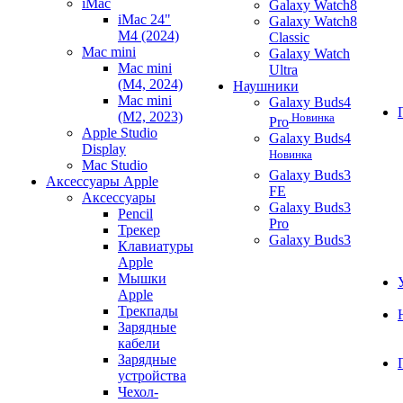
iMac
Galaxy Watch8
iMac 24"
Galaxy Watch8
M4 (2024)
Classic
Mac mini
Galaxy Watch
Mac mini
Ultra
(M4, 2024)
Наушники
Mac mini
Galaxy Buds4
(M2, 2023)
Новинка
Pro
Apple Studio
Galaxy Buds4
Display
Новинка
Mac Studio
Galaxy Buds3
Аксессуары Apple
FE
Аксессуары
Galaxy Buds3
Pencil
Pro
Трекер
Galaxy Buds3
Клавиатуры
Apple
Мышки
Apple
Трекпады
Зарядные
кабели
Зарядные
устройства
Чехол-