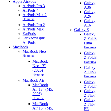
Apple AirPods
Galaxy
AirPods Pro 3
A36
AirPods 4
Galaxy
AirPods Max 2
A26
Новинка
Galaxy
AirPods Pro 2
A16
AirPods Max
Galaxy Z
EarPods
Galaxy
Запчасти для
Z Fold8
AirPods
Ultra
MacBook
Новинка
MacBook Neo
Galaxy
Новинка
Z Fold8
MacBook
Новинка
Neo 13"
Galaxy
(2026)
Z Flip8
Новинка
Новинка
MacBook Air
Galaxy
MacBook
Z Fold7
Air 13" (M5,
Galaxy
2026)
Z Flip7
Новинка
Galaxy
MacBook
Z Flip7
Air 15" (M5,
FE