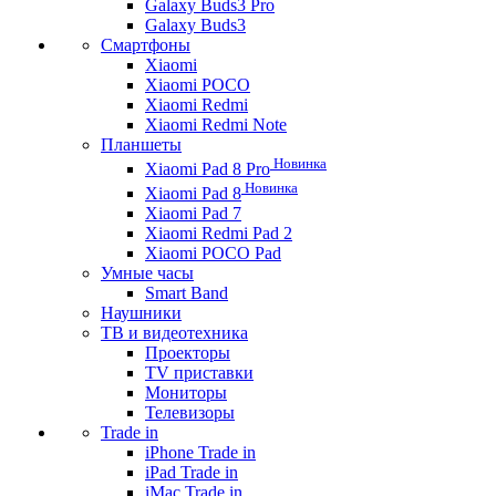
Galaxy Buds3 Pro
Galaxy Buds3
Смартфоны
Xiaomi
Xiaomi POCO
Xiaomi Redmi
Xiaomi Redmi Note
Планшеты
Новинка
Xiaomi Pad 8 Pro
Новинка
Xiaomi Pad 8
Xiaomi Pad 7
Xiaomi Redmi Pad 2
Xiaomi POCO Pad
Умные часы
Smart Band
Наушники
ТВ и видеотехника
Проекторы
TV приставки
Мониторы
Телевизоры
Trade in
iPhone Trade in
iPad Trade in
iMac Trade in