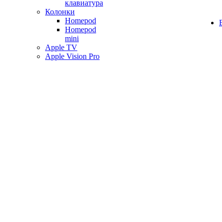
клавиатура
Колонки
Homepod
Homepod
mini
Apple TV
Apple Vision Pro