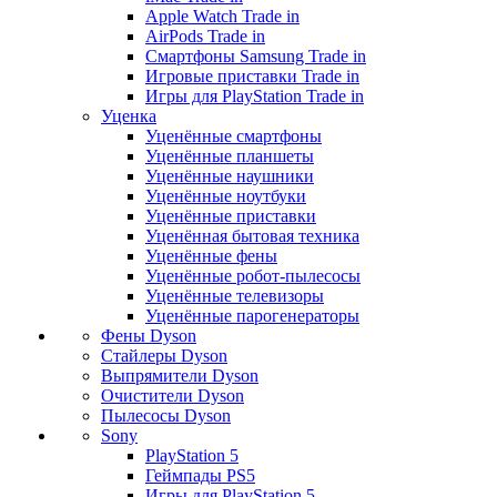
Apple Watch Trade in
AirPods Trade in
Смартфоны Samsung Trade in
Игровые приставки Trade in
Игры для PlayStation Trade in
Уценка
Уценённые смартфоны
Уценённые планшеты
Уценённые наушники
Уценённые ноутбуки
Уценённые приставки
Уценённая бытовая техника
Уценённые фены
Уценённые робот-пылесосы
Уценённые телевизоры
Уценённые парогенераторы
Фены Dyson
Стайлеры Dyson
Выпрямители Dyson
Очистители Dyson
Пылесосы Dyson
Sony
PlayStation 5
Геймпады PS5
Игры для PlayStation 5