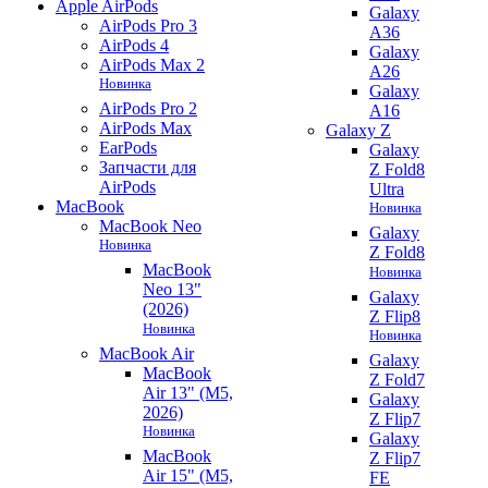
Apple AirPods
Galaxy
AirPods Pro 3
A36
AirPods 4
Galaxy
AirPods Max 2
A26
Новинка
Galaxy
AirPods Pro 2
A16
AirPods Max
Galaxy Z
EarPods
Galaxy
Запчасти для
Z Fold8
AirPods
Ultra
MacBook
Новинка
MacBook Neo
Galaxy
Новинка
Z Fold8
MacBook
Новинка
Neo 13"
Galaxy
(2026)
Z Flip8
Новинка
Новинка
MacBook Air
Galaxy
MacBook
Z Fold7
Air 13" (M5,
Galaxy
2026)
Z Flip7
Новинка
Galaxy
MacBook
Z Flip7
Air 15" (M5,
FE