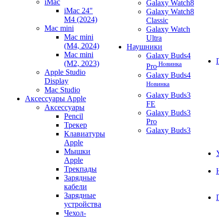
iMac
Galaxy Watch8
iMac 24"
Galaxy Watch8
M4 (2024)
Classic
Mac mini
Galaxy Watch
Mac mini
Ultra
(M4, 2024)
Наушники
Mac mini
Galaxy Buds4
(M2, 2023)
Новинка
Pro
Apple Studio
Galaxy Buds4
Display
Новинка
Mac Studio
Galaxy Buds3
Аксессуары Apple
FE
Аксессуары
Galaxy Buds3
Pencil
Pro
Трекер
Galaxy Buds3
Клавиатуры
Apple
Мышки
Apple
Трекпады
Зарядные
кабели
Зарядные
устройства
Чехол-