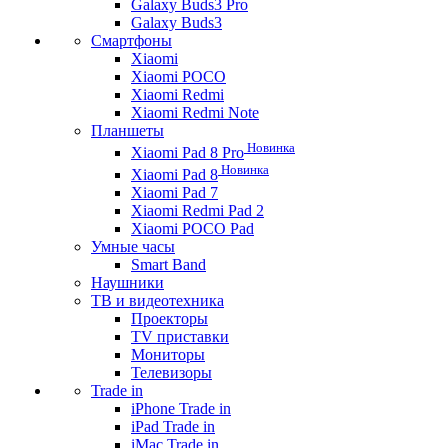
Galaxy Buds3 Pro
Galaxy Buds3
Смартфоны
Xiaomi
Xiaomi POCO
Xiaomi Redmi
Xiaomi Redmi Note
Планшеты
Новинка
Xiaomi Pad 8 Pro
Новинка
Xiaomi Pad 8
Xiaomi Pad 7
Xiaomi Redmi Pad 2
Xiaomi POCO Pad
Умные часы
Smart Band
Наушники
ТВ и видеотехника
Проекторы
TV приставки
Мониторы
Телевизоры
Trade in
iPhone Trade in
iPad Trade in
iMac Trade in