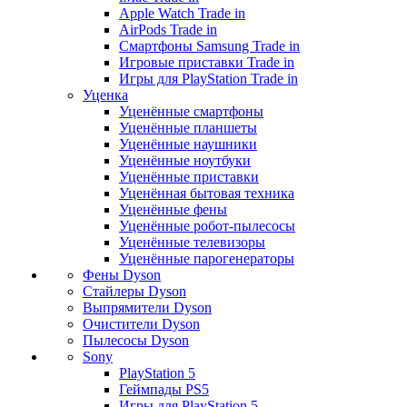
Apple Watch Trade in
AirPods Trade in
Смартфоны Samsung Trade in
Игровые приставки Trade in
Игры для PlayStation Trade in
Уценка
Уценённые смартфоны
Уценённые планшеты
Уценённые наушники
Уценённые ноутбуки
Уценённые приставки
Уценённая бытовая техника
Уценённые фены
Уценённые робот-пылесосы
Уценённые телевизоры
Уценённые парогенераторы
Фены Dyson
Стайлеры Dyson
Выпрямители Dyson
Очистители Dyson
Пылесосы Dyson
Sony
PlayStation 5
Геймпады PS5
Игры для PlayStation 5