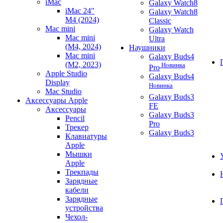
iMac
Galaxy Watch8
iMac 24"
Galaxy Watch8
M4 (2024)
Classic
Mac mini
Galaxy Watch
Mac mini
Ultra
(M4, 2024)
Наушники
Mac mini
Galaxy Buds4
(M2, 2023)
Новинка
Pro
Apple Studio
Galaxy Buds4
Display
Новинка
Mac Studio
Galaxy Buds3
Аксессуары Apple
FE
Аксессуары
Galaxy Buds3
Pencil
Pro
Трекер
Galaxy Buds3
Клавиатуры
Apple
Мышки
Apple
Трекпады
Зарядные
кабели
Зарядные
устройства
Чехол-