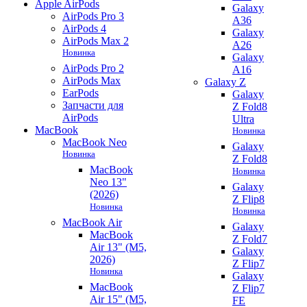
Apple AirPods
Galaxy
AirPods Pro 3
A36
AirPods 4
Galaxy
AirPods Max 2
A26
Новинка
Galaxy
AirPods Pro 2
A16
AirPods Max
Galaxy Z
EarPods
Galaxy
Запчасти для
Z Fold8
AirPods
Ultra
MacBook
Новинка
MacBook Neo
Galaxy
Новинка
Z Fold8
MacBook
Новинка
Neo 13"
Galaxy
(2026)
Z Flip8
Новинка
Новинка
MacBook Air
Galaxy
MacBook
Z Fold7
Air 13" (M5,
Galaxy
2026)
Z Flip7
Новинка
Galaxy
MacBook
Z Flip7
Air 15" (M5,
FE