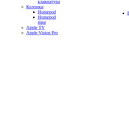
клавиатура
Колонки
Homepod
Homepod
mini
Apple TV
Apple Vision Pro