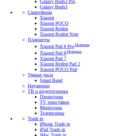
Galaxy Buds3 Pro
Galaxy Buds3
Смартфоны
Xiaomi
Xiaomi POCO
Xiaomi Redmi
Xiaomi Redmi Note
Планшеты
Новинка
Xiaomi Pad 8 Pro
Новинка
Xiaomi Pad 8
Xiaomi Pad 7
Xiaomi Redmi Pad 2
Xiaomi POCO Pad
Умные часы
Smart Band
Наушники
ТВ и видеотехника
Проекторы
TV приставки
Мониторы
Телевизоры
Trade in
iPhone Trade in
iPad Trade in
iMac Trade in