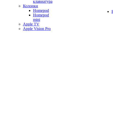
клавиатура
Колонки
Homepod
Homepod
mini
Apple TV
Apple Vision Pro