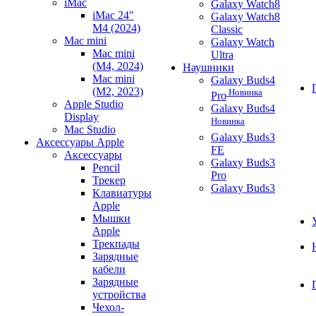
iMac
Galaxy Watch8
iMac 24"
Galaxy Watch8
M4 (2024)
Classic
Mac mini
Galaxy Watch
Mac mini
Ultra
(M4, 2024)
Наушники
Mac mini
Galaxy Buds4
(M2, 2023)
Новинка
Pro
Apple Studio
Galaxy Buds4
Display
Новинка
Mac Studio
Galaxy Buds3
Аксессуары Apple
FE
Аксессуары
Galaxy Buds3
Pencil
Pro
Трекер
Galaxy Buds3
Клавиатуры
Apple
Мышки
Apple
Трекпады
Зарядные
кабели
Зарядные
устройства
Чехол-