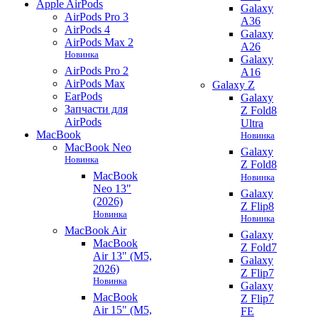
Apple AirPods
Galaxy
AirPods Pro 3
A36
AirPods 4
Galaxy
AirPods Max 2
A26
Новинка
Galaxy
AirPods Pro 2
A16
AirPods Max
Galaxy Z
EarPods
Galaxy
Запчасти для
Z Fold8
AirPods
Ultra
MacBook
Новинка
MacBook Neo
Galaxy
Новинка
Z Fold8
MacBook
Новинка
Neo 13"
Galaxy
(2026)
Z Flip8
Новинка
Новинка
MacBook Air
Galaxy
MacBook
Z Fold7
Air 13" (M5,
Galaxy
2026)
Z Flip7
Новинка
Galaxy
MacBook
Z Flip7
Air 15" (M5,
FE