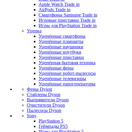
Apple Watch Trade in
AirPods Trade in
Смартфоны Samsung Trade in
Игровые приставки Trade in
Игры для PlayStation Trade in
Уценка
Уценённые смартфоны
Уценённые планшеты
Уценённые наушники
Уценённые ноутбуки
Уценённые приставки
Уценённая бытовая техника
Уценённые фены
Уценённые робот-пылесосы
Уценённые телевизоры
Уценённые парогенераторы
Фены Dyson
Стайлеры Dyson
Выпрямители Dyson
Очистители Dyson
Пылесосы Dyson
Sony
PlayStation 5
Геймпады PS5
Игры для PlayStation 5