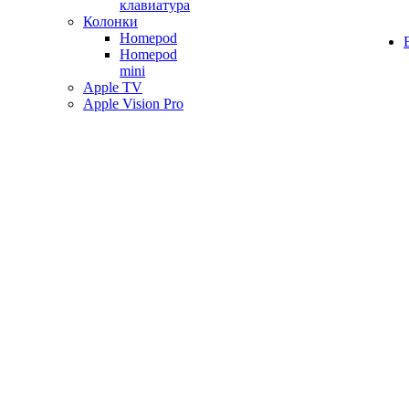
клавиатура
Колонки
Homepod
Homepod
mini
Apple TV
Apple Vision Pro