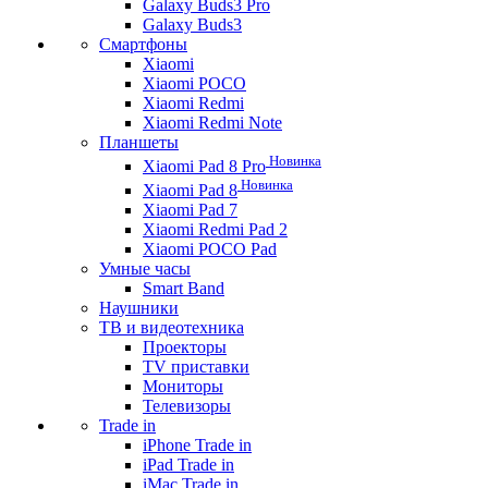
Galaxy Buds3 Pro
Galaxy Buds3
Смартфоны
Xiaomi
Xiaomi POCO
Xiaomi Redmi
Xiaomi Redmi Note
Планшеты
Новинка
Xiaomi Pad 8 Pro
Новинка
Xiaomi Pad 8
Xiaomi Pad 7
Xiaomi Redmi Pad 2
Xiaomi POCO Pad
Умные часы
Smart Band
Наушники
ТВ и видеотехника
Проекторы
TV приставки
Мониторы
Телевизоры
Trade in
iPhone Trade in
iPad Trade in
iMac Trade in