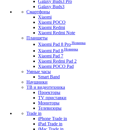
Galaxy Buds3 Pro
Galaxy Buds3
Смартфоны
Xiaomi
Xiaomi POCO
Xiaomi Redmi
Xiaomi Redmi Note
Планшеты
Новинка
Xiaomi Pad 8 Pro
Новинка
Xiaomi Pad 8
Xiaomi Pad 7
Xiaomi Redmi Pad 2
Xiaomi POCO Pad
Умные часы
Smart Band
Наушники
ТВ и видеотехника
Проекторы
TV приставки
Мониторы
Телевизоры
Trade in
iPhone Trade in
iPad Trade in
iMac Trade in