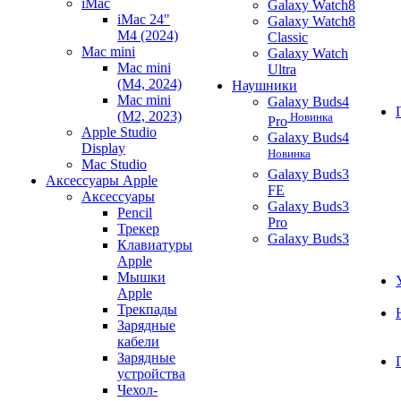
iMac
Galaxy Watch8
iMac 24"
Galaxy Watch8
M4 (2024)
Classic
Mac mini
Galaxy Watch
Mac mini
Ultra
(M4, 2024)
Наушники
Mac mini
Galaxy Buds4
(M2, 2023)
Новинка
Pro
Apple Studio
Galaxy Buds4
Display
Новинка
Mac Studio
Galaxy Buds3
Аксессуары Apple
FE
Аксессуары
Galaxy Buds3
Pencil
Pro
Трекер
Galaxy Buds3
Клавиатуры
Apple
Мышки
Apple
Трекпады
Зарядные
кабели
Зарядные
устройства
Чехол-