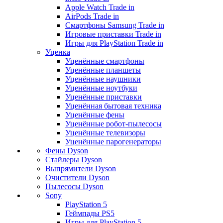
Apple Watch Trade in
AirPods Trade in
Смартфоны Samsung Trade in
Игровые приставки Trade in
Игры для PlayStation Trade in
Уценка
Уценённые смартфоны
Уценённые планшеты
Уценённые наушники
Уценённые ноутбуки
Уценённые приставки
Уценённая бытовая техника
Уценённые фены
Уценённые робот-пылесосы
Уценённые телевизоры
Уценённые парогенераторы
Фены Dyson
Стайлеры Dyson
Выпрямители Dyson
Очистители Dyson
Пылесосы Dyson
Sony
PlayStation 5
Геймпады PS5
Игры для PlayStation 5