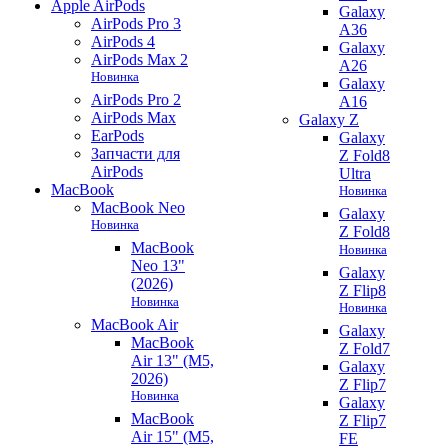
Apple AirPods
Galaxy
AirPods Pro 3
A36
AirPods 4
Galaxy
AirPods Max 2
A26
Новинка
Galaxy
AirPods Pro 2
A16
AirPods Max
Galaxy Z
EarPods
Galaxy
Запчасти для
Z Fold8
AirPods
Ultra
MacBook
Новинка
MacBook Neo
Galaxy
Новинка
Z Fold8
MacBook
Новинка
Neo 13"
Galaxy
(2026)
Z Flip8
Новинка
Новинка
MacBook Air
Galaxy
MacBook
Z Fold7
Air 13" (M5,
Galaxy
2026)
Z Flip7
Новинка
Galaxy
MacBook
Z Flip7
Air 15" (M5,
FE