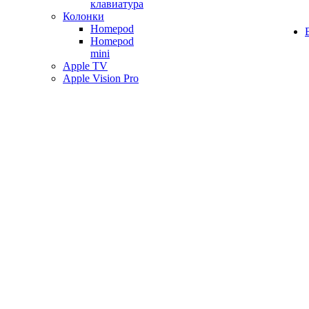
клавиатура
Колонки
Homepod
Homepod
mini
Apple TV
Apple Vision Pro