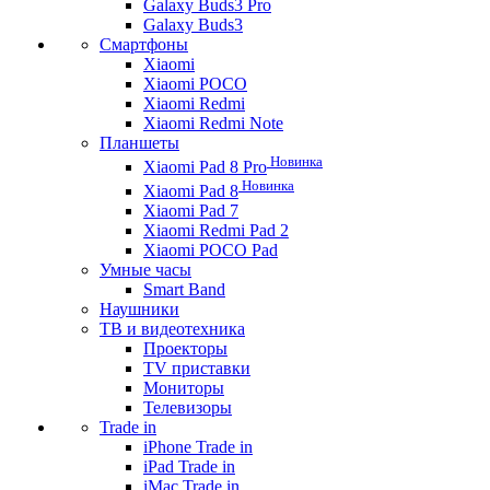
Galaxy Buds3 Pro
Galaxy Buds3
Смартфоны
Xiaomi
Xiaomi POCO
Xiaomi Redmi
Xiaomi Redmi Note
Планшеты
Новинка
Xiaomi Pad 8 Pro
Новинка
Xiaomi Pad 8
Xiaomi Pad 7
Xiaomi Redmi Pad 2
Xiaomi POCO Pad
Умные часы
Smart Band
Наушники
ТВ и видеотехника
Проекторы
TV приставки
Мониторы
Телевизоры
Trade in
iPhone Trade in
iPad Trade in
iMac Trade in