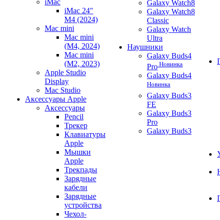
iMac
Galaxy Watch8
iMac 24"
Galaxy Watch8
M4 (2024)
Classic
Mac mini
Galaxy Watch
Mac mini
Ultra
(M4, 2024)
Наушники
Mac mini
Galaxy Buds4
(M2, 2023)
Новинка
Pro
Apple Studio
Galaxy Buds4
Display
Новинка
Mac Studio
Galaxy Buds3
Аксессуары Apple
FE
Аксессуары
Galaxy Buds3
Pencil
Pro
Трекер
Galaxy Buds3
Клавиатуры
Apple
Мышки
Apple
Трекпады
Зарядные
кабели
Зарядные
устройства
Чехол-