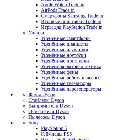
Apple Watch Trade in
AirPods Trade in
Смартфоны Samsung Trade in
Игровые приставки Trade in
Игры для PlayStation Trade in
Уценка
Уценённые смартфоны
Уценённые планшеты
Уценённые наушники
Уценённые ноутбуки
Уценённые приставки
Уценённая бытовая техника
Уценённые фены
Уценённые робот-пылесосы
Уценённые телевизоры
Уценённые парогенераторы
Фены Dyson
Стайлеры Dyson
Выпрямители Dyson
Очистители Dyson
Пылесосы Dyson
Sony
PlayStation 5
Геймпады PS5
Игры для PlayStation 5