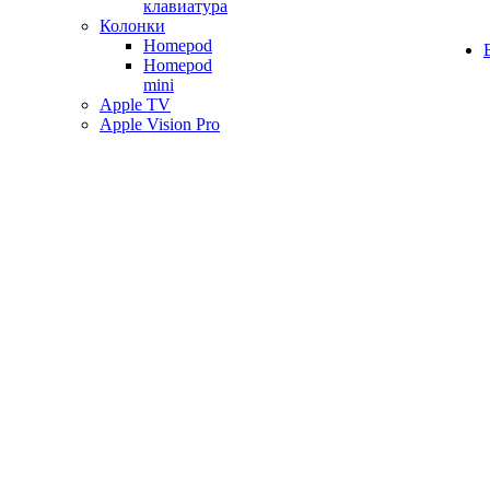
клавиатура
Колонки
Homepod
Homepod
mini
Apple TV
Apple Vision Pro