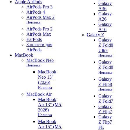
Apple AirPods
Galaxy
AirPods Pro 3
A36
AirPods 4
Galaxy
AirPods Max 2
A26
Новинка
Galaxy
AirPods Pro 2
A16
AirPods Max
Galaxy Z
EarPods
Galaxy
Запчасти для
Z Fold8
AirPods
Ultra
MacBook
Новинка
MacBook Neo
Galaxy
Новинка
Z Fold8
MacBook
Новинка
Neo 13"
Galaxy
(2026)
Z Flip8
Новинка
Новинка
MacBook Air
Galaxy
MacBook
Z Fold7
Air 13" (M5,
Galaxy
2026)
Z Flip7
Новинка
Galaxy
MacBook
Z Flip7
Air 15" (M5,
FE