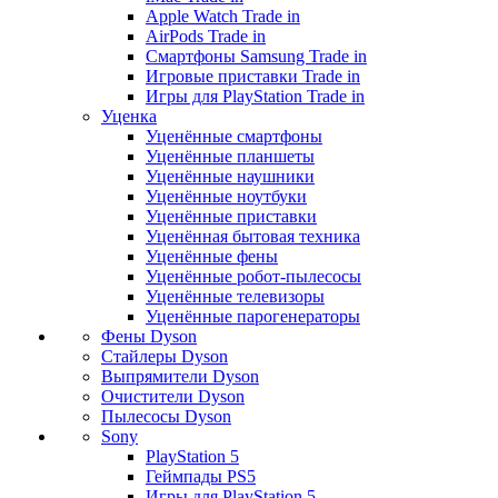
Apple Watch Trade in
AirPods Trade in
Смартфоны Samsung Trade in
Игровые приставки Trade in
Игры для PlayStation Trade in
Уценка
Уценённые смартфоны
Уценённые планшеты
Уценённые наушники
Уценённые ноутбуки
Уценённые приставки
Уценённая бытовая техника
Уценённые фены
Уценённые робот-пылесосы
Уценённые телевизоры
Уценённые парогенераторы
Фены Dyson
Стайлеры Dyson
Выпрямители Dyson
Очистители Dyson
Пылесосы Dyson
Sony
PlayStation 5
Геймпады PS5
Игры для PlayStation 5