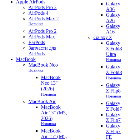
Apple AirPods
Galaxy
AirPods Pro 3
A36
AirPods 4
Galaxy
AirPods Max 2
A26
Новинка
Galaxy
AirPods Pro 2
A16
AirPods Max
Galaxy Z
EarPods
Galaxy
Запчасти для
Z Fold8
AirPods
Ultra
MacBook
Новинка
MacBook Neo
Galaxy
Новинка
Z Fold8
MacBook
Новинка
Neo 13"
Galaxy
(2026)
Z Flip8
Новинка
Новинка
MacBook Air
Galaxy
MacBook
Z Fold7
Air 13" (M5,
Galaxy
2026)
Z Flip7
Новинка
Galaxy
MacBook
Z Flip7
Air 15" (M5,
FE