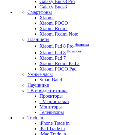
Galaxy Buds3 Pro
Galaxy Buds3
Смартфоны
Xiaomi
Xiaomi POCO
Xiaomi Redmi
Xiaomi Redmi Note
Планшеты
Новинка
Xiaomi Pad 8 Pro
Новинка
Xiaomi Pad 8
Xiaomi Pad 7
Xiaomi Redmi Pad 2
Xiaomi POCO Pad
Умные часы
Smart Band
Наушники
ТВ и видеотехника
Проекторы
TV приставки
Мониторы
Телевизоры
Trade in
iPhone Trade in
iPad Trade in
iMac Trade in