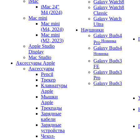
iMac
Galaxy Watch8
iMac 24"
Galaxy Watch8
M4 (2024)
Classic
Mac mini
Galaxy Watch
Mac mini
Ultra
(M4, 2024)
Наушники
Mac mini
Galaxy Buds4
(M2, 2023)
Новинка
Pro
Apple Studio
Galaxy Buds4
Display
Новинка
Mac Studio
Galaxy Buds3
Аксессуары Apple
FE
Аксессуары
Galaxy Buds3
Pencil
Pro
Трекер
Galaxy Buds3
Клавиатуры
Apple
Мышки
Apple
Трекпады
Зарядные
кабели
Зарядные
устройства
Чехол-