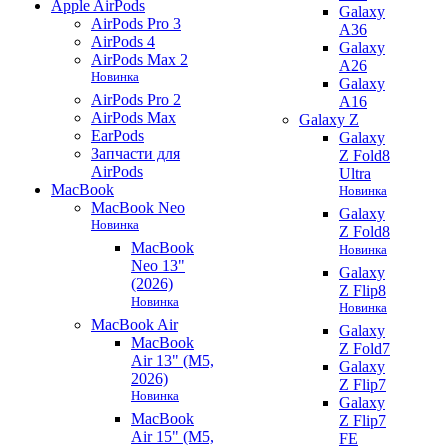
Apple AirPods
Galaxy
AirPods Pro 3
A36
AirPods 4
Galaxy
AirPods Max 2
A26
Новинка
Galaxy
AirPods Pro 2
A16
AirPods Max
Galaxy Z
EarPods
Galaxy
Запчасти для
Z Fold8
AirPods
Ultra
MacBook
Новинка
MacBook Neo
Galaxy
Новинка
Z Fold8
MacBook
Новинка
Neo 13"
Galaxy
(2026)
Z Flip8
Новинка
Новинка
MacBook Air
Galaxy
MacBook
Z Fold7
Air 13" (M5,
Galaxy
2026)
Z Flip7
Новинка
Galaxy
MacBook
Z Flip7
Air 15" (M5,
FE