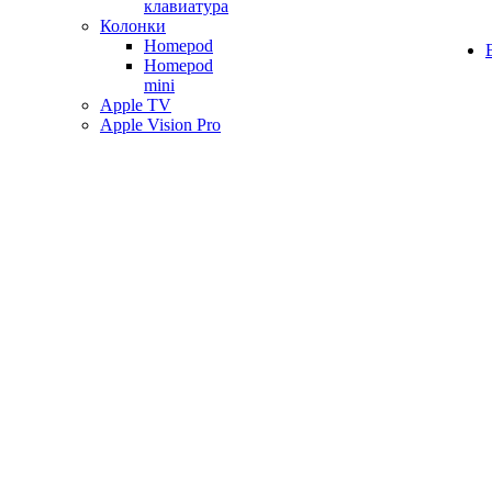
клавиатура
Колонки
Homepod
Homepod
mini
Apple TV
Apple Vision Pro