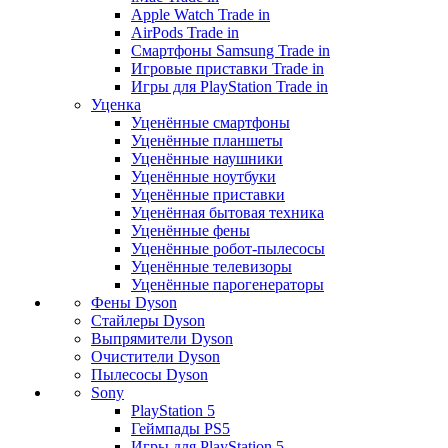
Apple Watch Trade in
AirPods Trade in
Смартфоны Samsung Trade in
Игровые приставки Trade in
Игры для PlayStation Trade in
Уценка
Уценённые смартфоны
Уценённые планшеты
Уценённые наушники
Уценённые ноутбуки
Уценённые приставки
Уценённая бытовая техника
Уценённые фены
Уценённые робот-пылесосы
Уценённые телевизоры
Уценённые парогенераторы
Фены Dyson
Стайлеры Dyson
Выпрямители Dyson
Очистители Dyson
Пылесосы Dyson
Sony
PlayStation 5
Геймпады PS5
Игры для PlayStation 5