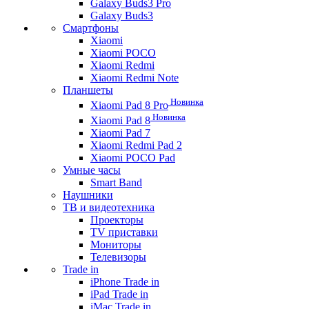
Galaxy Buds3 Pro
Galaxy Buds3
Смартфоны
Xiaomi
Xiaomi POCO
Xiaomi Redmi
Xiaomi Redmi Note
Планшеты
Новинка
Xiaomi Pad 8 Pro
Новинка
Xiaomi Pad 8
Xiaomi Pad 7
Xiaomi Redmi Pad 2
Xiaomi POCO Pad
Умные часы
Smart Band
Наушники
ТВ и видеотехника
Проекторы
TV приставки
Мониторы
Телевизоры
Trade in
iPhone Trade in
iPad Trade in
iMac Trade in