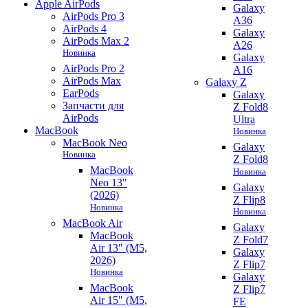
Apple AirPods
Galaxy
AirPods Pro 3
A36
AirPods 4
Galaxy
AirPods Max 2
A26
Новинка
Galaxy
AirPods Pro 2
A16
AirPods Max
Galaxy Z
EarPods
Galaxy
Запчасти для
Z Fold8
AirPods
Ultra
MacBook
Новинка
MacBook Neo
Galaxy
Новинка
Z Fold8
MacBook
Новинка
Neo 13"
Galaxy
(2026)
Z Flip8
Новинка
Новинка
MacBook Air
Galaxy
MacBook
Z Fold7
Air 13" (M5,
Galaxy
2026)
Z Flip7
Новинка
Galaxy
MacBook
Z Flip7
Air 15" (M5,
FE