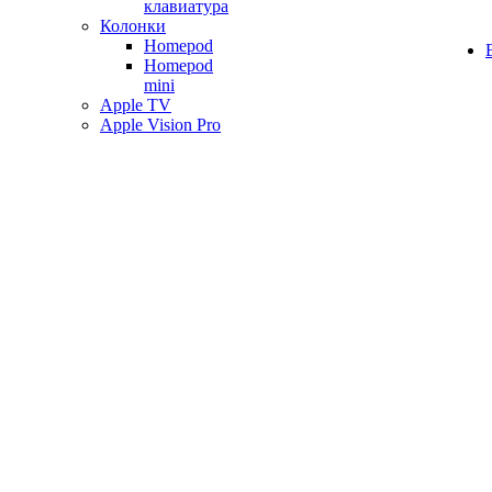
клавиатура
Колонки
Homepod
Homepod
mini
Apple TV
Apple Vision Pro