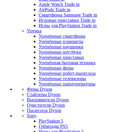
Apple Watch Trade in
AirPods Trade in
Смартфоны Samsung Trade in
Игровые приставки Trade in
Игры для PlayStation Trade in
Уценка
Уценённые смартфоны
Уценённые планшеты
Уценённые наушники
Уценённые ноутбуки
Уценённые приставки
Уценённая бытовая техника
Уценённые фены
Уценённые робот-пылесосы
Уценённые телевизоры
Уценённые парогенераторы
Фены Dyson
Стайлеры Dyson
Выпрямители Dyson
Очистители Dyson
Пылесосы Dyson
Sony
PlayStation 5
Геймпады PS5
Игры для PlayStation 5