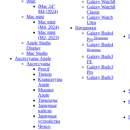
iMac
Galaxy Watch8
iMac 24"
Galaxy Watch8
M4 (2024)
Classic
Mac mini
Galaxy Watch
Mac mini
Ultra
(M4, 2024)
Наушники
Mac mini
Galaxy Buds4
(M2, 2023)
Новинка
Pro
Apple Studio
Galaxy Buds4
Display
Новинка
Mac Studio
Galaxy Buds3
Аксессуары Apple
FE
Аксессуары
Galaxy Buds3
Pencil
Pro
Трекер
Galaxy Buds3
Клавиатуры
Apple
Мышки
Apple
Трекпады
Зарядные
кабели
Зарядные
устройства
Чехол-